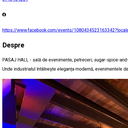
https://www.facebook.com/events/1080434523163342?local
Despre
PASAJ HALL - sală de evenimente, petreceri, sugar-spice-and-
Unde industrialul întâlnește eleganța modernă, evenimentele d