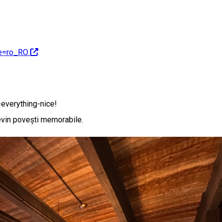
e=ro_RO
everything-nice!
evin povești memorabile.