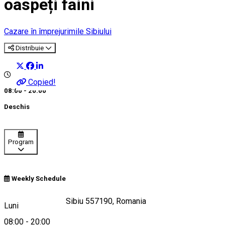
oaspeți faini
Cazare în împrejurimile Sibiului
Distribuie
Copied!
08:00 - 20:00
Deschis
Program
Weekly Schedule
Strada Mare 381, Sibiu 557190, Romania
Luni
08:00
-
20:00