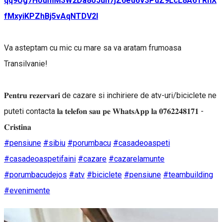
qq9Ug7HoumM3W2Da8oJun7jZ6ed6V3PdZ9LcL8A6TRhX
fMxyiKPZhBj5vAqNTDV2l
Va asteptam cu mic cu mare sa va aratam frumoasa
Transilvanie!
𝐏𝐞𝐧𝐭𝐫𝐮 𝐫𝐞𝐳𝐞𝐫𝐯𝐚𝐫𝐢 de cazare si inchiriere de atv-uri/biciclete ne
puteti contacta 𝐥𝐚 𝐭𝐞𝐥𝐞𝐟𝐨𝐧 𝐬𝐚𝐮 𝐩𝐞 𝐖𝐡𝐚𝐭𝐬𝐀𝐩𝐩 𝐥𝐚 𝟎𝟕𝟔𝟐𝟐𝟒𝟖𝟏𝟕𝟏 -
𝐂𝐫𝐢𝐬𝐭𝐢𝐧𝐚
#pensiune
#sibiu
#porumbacu
#casadeoaspeti
#casadeoaspetifaini
#cazare
#cazarelamunte
#porumbacudejos
#atv
#biciclete
#pensiune
#teambuilding
#evenimente