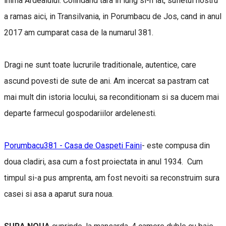
inima Ardealului. Colindand tara in lung si-n lat, sufletul nostru
a ramas aici, in Transilvania, in Porumbacu de Jos, cand in anul
2017 am cumparat casa de la numarul 381.
Dragi ne sunt toate lucrurile traditionale, autentice, care
ascund povesti de sute de ani. Am incercat sa pastram cat
mai mult din istoria locului, sa reconditionam si sa ducem mai
departe farmecul gospodariilor ardelenesti.
Porumbacu381 - Casa de Oaspeti Faini
- este compusa din
doua cladiri, asa cum a fost proiectata in anul 1934. Cum
timpul si-a pus amprenta, am fost nevoiti sa reconstruim sura
casei si asa a aparut sura noua.