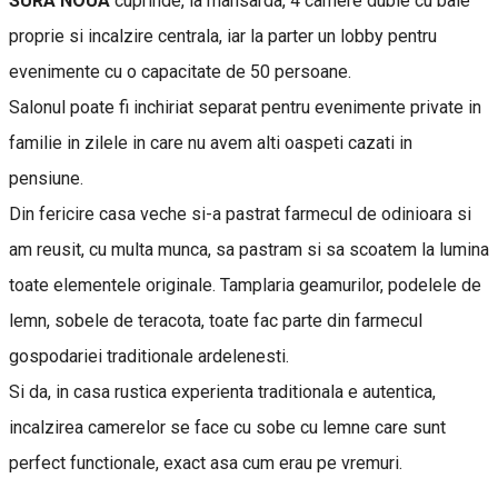
SURA NOUA
cuprinde, la mansarda, 4 camere duble cu baie
proprie si incalzire centrala, iar la parter un lobby pentru
evenimente cu o capacitate de 50 persoane.
Salonul poate fi inchiriat separat pentru evenimente private in
familie in zilele in care nu avem alti oaspeti cazati in
pensiune.
Din fericire casa veche si-a pastrat farmecul de odinioara si
am reusit, cu multa munca, sa pastram si sa scoatem la lumina
toate elementele originale. Tamplaria geamurilor, podelele de
lemn, sobele de teracota, toate fac parte din farmecul
gospodariei traditionale ardelenesti.
Si da, in casa rustica experienta traditionala e autentica,
incalzirea camerelor se face cu sobe cu lemne care sunt
perfect functionale, exact asa cum erau pe vremuri.