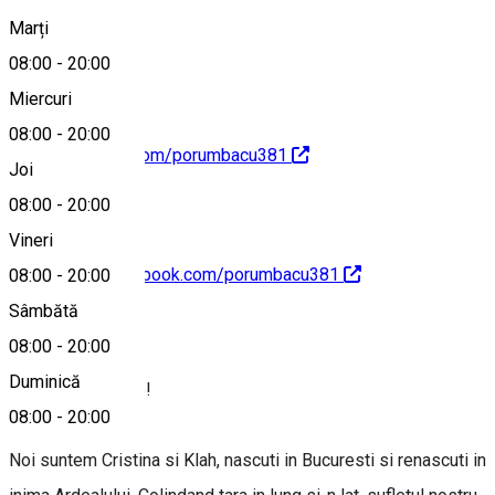
Marți
Hartă
08:00
-
20:00
Miercuri
08:00
-
20:00
http://facebook.com/porumbacu381
Joi
08:00
-
20:00
Vineri
https://www.facebook.com/porumbacu381
08:00
-
20:00
Sâmbătă
Despre
08:00
-
20:00
Duminică
Servus, calatorule!
08:00
-
20:00
Noi suntem Cristina si Klah, nascuti in Bucuresti si renascuti in