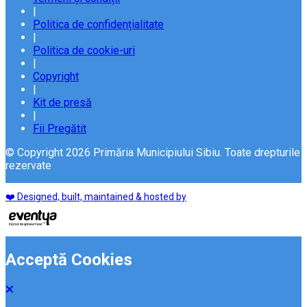
|
Politica de confidențialitate
|
Politica de cookie-uri
|
Copyright
|
Kit de presă
|
Fii Pregătit
© Copyright 2026 Primăria Municipiului Sibiu. Toate drepturile
rezervate
❤️ Designed, built, maintained & hosted by
Acceptă Cookies