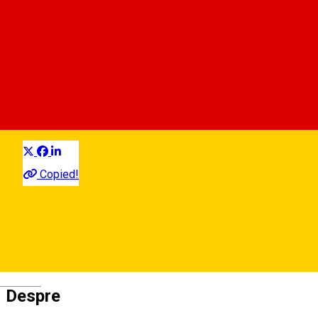
Rastel 13 biciclete * str. 9 Mai
intersectie cu str. Faurului
Rastel pentru biciclete
Distribuie
Copied!
Strada 9 Mai, Sibiu, Romania
Hartă
Deutsch
Despre