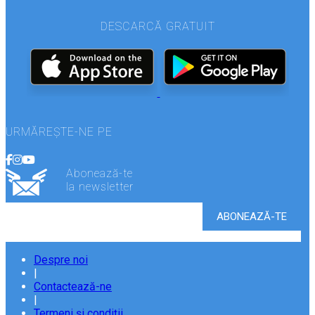
DESCARCĂ GRATUIT
URMĂREȘTE-NE PE
Abonează-te
la newsletter
Despre noi
|
Contactează-ne
|
Termeni și condiții