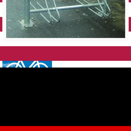
English
Rastel 4 biciclete * Alba Iulia
Complex
Rastel pentru biciclete