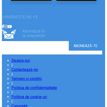
URMĂREȘTE-NE PE
Abonează-te
la newsletter
Despre noi
|
Contactează-ne
|
Termeni și condiții
|
Politica de confidențialitate
|
Politica de cookie-uri
|
Copyright