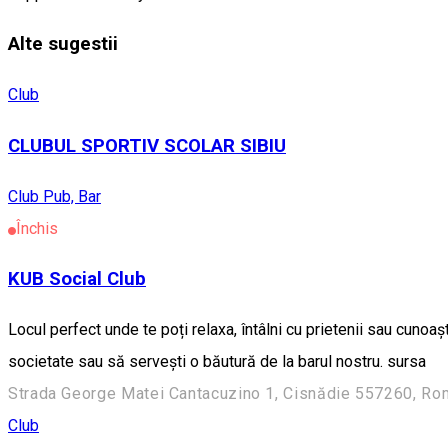
Alte sugestii
Club
CLUBUL SPORTIV SCOLAR SIBIU
Club
Pub, Bar
Închis
KUB Social Club
Locul perfect unde te poți relaxa, întâlni cu prietenii sau cunoa
societate sau să servești o băutură de la barul nostru. sursa
Strada George Matei Cantacuzino 1, Cisnădie 557260, Ro
Club