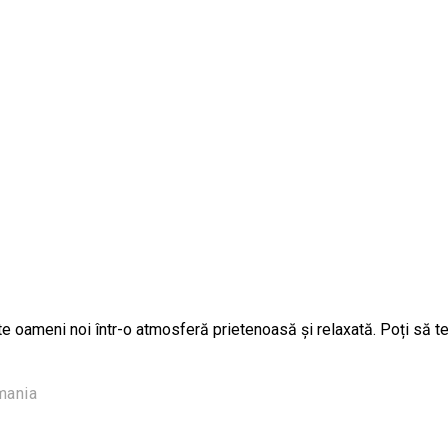
ște oameni noi într-o atmosferă prietenoasă și relaxată. Poți să t
mania