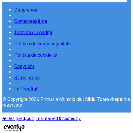
Despre noi
|
Contactează-ne
|
Termeni și condiții
|
Politica de confidențialitate
|
Politica de cookie-uri
|
Copyright
|
Kit de presă
|
Fii Pregătit
© Copyright 2026 Primăria Municipiului Sibiu. Toate drepturile
rezervate
❤️ Designed, built, maintained & hosted by