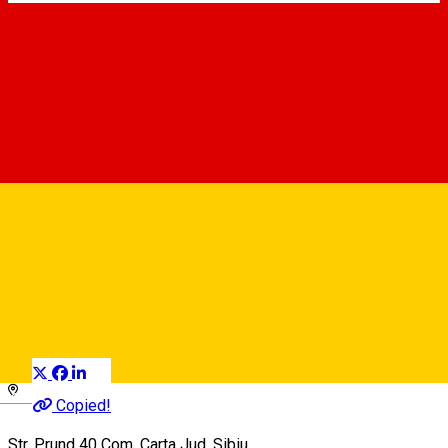
Salcia Batrână
Camping
Distribuie
Deutsch
Copied!
Str. Prund 40 Com. Carta Jud. Sibiu