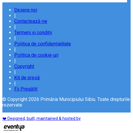
Despre noi
|
Contactează-ne
|
Termeni și condiții
|
Politica de confidențialitate
|
Politica de cookie-uri
|
Copyright
|
Kit de presă
|
Fii Pregătit
© Copyright 2026 Primăria Municipiului Sibiu. Toate drepturile
rezervate
❤️ Designed, built, maintained & hosted by