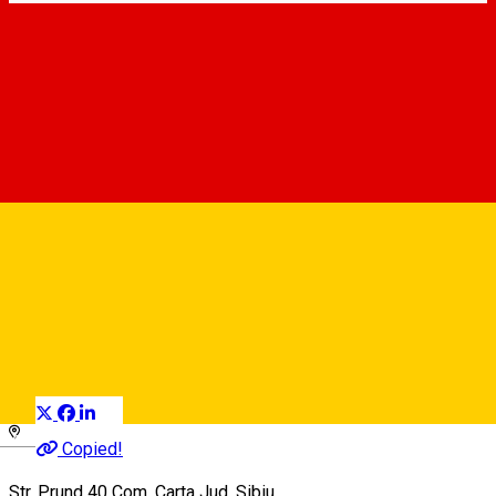
Salcia Batrână
Camping
Distribuie
Deutsch
Copied!
Str. Prund 40 Com. Carta Jud. Sibiu