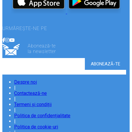
URMĂREȘTE-NE PE
Abonează-te
la newsletter
Despre noi
|
Contactează-ne
|
Termeni și condiții
|
Politica de confidențialitate
|
Politica de cookie-uri