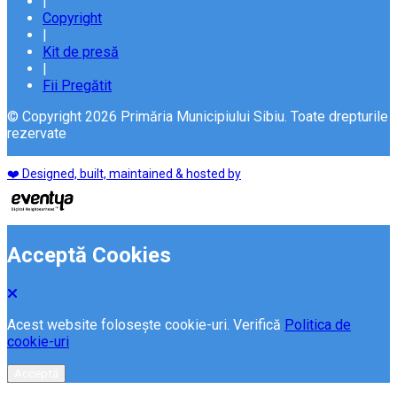
|
Copyright
|
Kit de presă
|
Fii Pregătit
© Copyright 2026 Primăria Municipiului Sibiu. Toate drepturile
rezervate
❤️ Designed, built, maintained & hosted by
Acceptă Cookies
Acest website folosește cookie-uri. Verifică
Politica de
cookie-uri
Acceptă