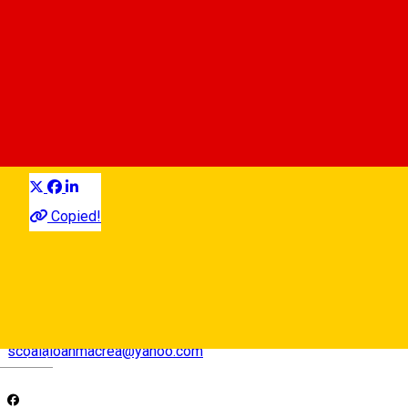
Scoala de dans "Ioan Macrea"
Centru de educație
Distribuie
Copied!
0745574280
scoalaioanmacrea@yahoo.com
Deutsch