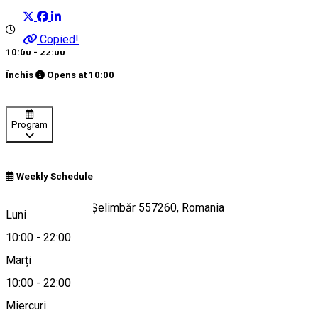
Copied!
10:00 - 22:00
Închis
Opens at
10:00
Program
Weekly Schedule
Strada Sibiului 5, Șelimbăr 557260, Romania
Luni
10:00
-
22:00
Marți
Hartă
10:00
-
22:00
Miercuri