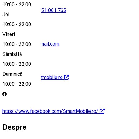
10:00
-
22:00
0749 543139
•
0751 061 765
Joi
10:00
-
22:00
Vineri
achimalex.acz@gmail.com
10:00
-
22:00
Sâmbătă
10:00
-
22:00
Duminică
https://www.smartmobile.ro
10:00
-
22:00
https://www.facebook.com/SmartMobile.ro/
Despre