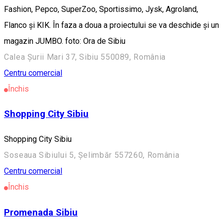
Fashion, Pepco, SuperZoo, Sportissimo, Jysk, Agroland,
Flanco și KIK. În faza a doua a proiectului se va deschide și un
magazin JUMBO. foto: Ora de Sibiu
Calea Șurii Mari 37, Sibiu 550089, România
Centru comercial
Închis
Shopping City Sibiu
Shopping City Sibiu
Soseaua Sibiului 5, Șelimbăr 557260, România
Centru comercial
Închis
Promenada Sibiu