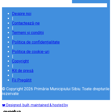
Despre noi
|
Contactează-ne
|
Termeni și condiții
|
Politica de confidențialitate
|
Politica de cookie-uri
|
Copyright
|
Kit de presă
|
Fii Pregătit
© Copyright 2026 Primăria Municipiului Sibiu. Toate drepturile
rezervate
❤️ Designed, built, maintained & hosted by