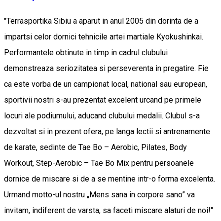
"Terrasportika Sibiu a aparut in anul 2005 din dorinta de a
impartsi celor dornici tehnicile artei martiale Kyokushinkai.
Performantele obtinute in timp in cadrul clubului
demonstreaza seriozitatea si perseverenta in pregatire. Fie
ca este vorba de un campionat local, national sau european,
sportivii nostri s-au prezentat excelent urcand pe primele
locuri ale podiumului, aducand clubului medalii. Clubul s-a
dezvoltat si in prezent ofera, pe langa lectii si antrenamente
de karate, sedinte de Tae Bo – Aerobic, Pilates, Body
Workout, Step-Aerobic – Tae Bo Mix pentru persoanele
dornice de miscare si de a se mentine intr-o forma excelenta.
Urmand motto-ul nostru „Mens sana in corpore sano” va
invitam, indiferent de varsta, sa faceti miscare alaturi de noi!"