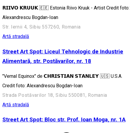
𝗥𝗜𝗜𝗩𝗢 𝗞𝗥𝗨𝗨𝗞 🇪🇪 Estonia Riivo Kruuk - Artist Credit foto:
Alexandrescu Bogdan-Ioan
Str. Iernii 4, Sibiu 557260, Romania
Artă stradală
Street Art Spot: Liceul Tehnologic de Industrie
Alimentară, str. Postăvarilor, nr. 18
"Vernal Equinox" de 𝗖𝗛𝗥𝗜𝗦𝗧𝗜𝗔𝗡 𝗦𝗧𝗔𝗡𝗟𝗘𝗬 🇺🇸 U.S.A.
Credit foto: Alexandrescu Bogdan-Ioan
Strada Postăvarilor 18, Sibiu 550081, Romania
Artă stradală
Street Art Spot: Bloc str. Prof. Ioan Moga, nr. 1A