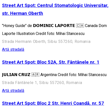
Street Art Spot: Centrul Stomatologic Universitar,
str. Herman Oberth
"Honey Guide" de 𝗗𝗢𝗠𝗜𝗡𝗜𝗖 𝗟𝗔𝗣𝗢𝗥𝗧𝗘 🇨🇦 Canada Dom
Laporte Illustration Credit foto: Mihai Stancescu
Strada Hermann Oberth, Sibiu 557260, Romania
Artă stradală
Street Art Spot: Bloc 52A, Str. Fântânele nr. 1
𝗝𝗨𝗟𝗜𝗔𝗡 𝗖𝗥𝗨𝗭 🇦🇷 Argentina Credit foto: Mihai Stancescu
Strada Fântânele 1, Sibiu 557260, Romania
Artă stradală
Street Art Spot: Bloc 2 Str. Henri Coandă, nr. 57