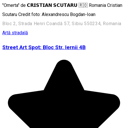
"Omerta" de 𝗖𝗥𝗜𝗦𝗧𝗜𝗔𝗡 𝗦𝗖𝗨𝗧𝗔𝗥𝗨 🇷🇴 Romania Cristian
Scutaru Credit foto: Alexandrescu Bogdan-Ioan
Bloc 2, Strada Henri Coandă 57, Sibiu 550234, Romania
Artă stradală
Street Art Spot: Bloc Str. Iernii 4B