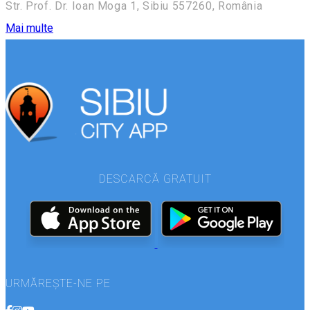
Str. Prof. Dr. Ioan Moga 1, Sibiu 557260, România
Mai multe
DESCARCĂ GRATUIT
URMĂREȘTE-NE PE