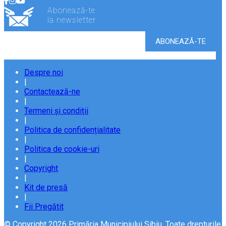
Abonează-te
la newsletter
Despre noi
|
Contactează-ne
|
Termeni și condiții
|
Politica de confidențialitate
|
Politica de cookie-uri
|
Copyright
|
Kit de presă
|
Fii Pregătit
© Copyright 2026 Primăria Municipiului Sibiu. Toate drepturile