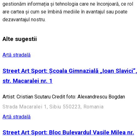
gestionăm informația și tehnologia care ne înconjoară, ce rol
are cartea și cum se îmbină mediile în avantajul sau poate
dezavantajul nostru.
Alte sugestii
Artă stradală
Street Art Sport: Școala Gimnazială „Ioan Slavici”,
str. Macaralei nr. 1
Artist: Cristian Scutaru Credit foto: Alexandrescu Bogdan
Strada Macaralei 1, Sibiu 550223, Romania
Artă stradală
Street Art Sport: Bloc Bulevardul Vasile Milea nr.