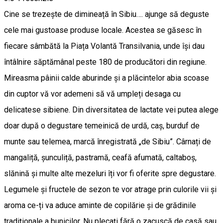
Cine se trezește de dimineață în Sibiu…. ajunge să deguste
cele mai gustoase produse locale. Acestea se găsesc în
fiecare sâmbătă la Piața Volantă Transilvania, unde își dau
întâlnire săptămânal peste 180 de producători din regiune.
Mireasma pâinii calde aburinde și a plăcintelor abia scoase
din cuptor vă vor ademeni să vă umpleți desaga cu
delicatese sibiene. Din diversitatea de lactate vei putea alege
doar după o degustare temeinică de urdă, caș, burduf de
munte sau telemea, marcă înregistrată „de Sibiu”. Cârnați de
mangaliță, șunculiță, pastramă, ceafă afumată, caltaboș,
slănină și multe alte mezeluri îți vor fi oferite spre degustare.
Legumele și fructele de sezon te vor atrage prin culorile vii și
aroma ce-ți va aduce aminte de copilărie și de grădinile
tradiționale a bunicilor. Nu plecați fără o zacuscă de casă sau