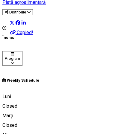
Piață agroalimentară
Distribuie
Copied!
Închis
Program
Weekly Schedule
Sibiu, România
Luni
Closed
Marți
Hartă
Closed