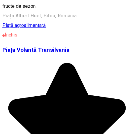
fructe de sezon.
Piața Albert Huet, Sibiu, România
Piață agroalimentară
Închis
Piața Volantă Transilvania