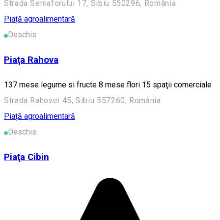
Strada Semaforului 17, Sibiu 550296, România
Piață agroalimentară
Deschis
Piaţa Rahova
137 mese legume si fructe 8 mese flori 15 spaţii comerciale
Strada Rahovei 45, Sibiu 557260, România
Piață agroalimentară
Deschis
Piaţa Cibin