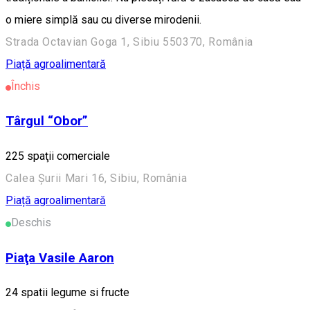
o miere simplă sau cu diverse mirodenii.
Strada Octavian Goga 1, Sibiu 550370, România
Piață agroalimentară
Închis
Târgul “Obor”
225 spaţii comerciale
Calea Șurii Mari 16, Sibiu, România
Piață agroalimentară
Deschis
Piaţa Vasile Aaron
24 spatii legume si fructe