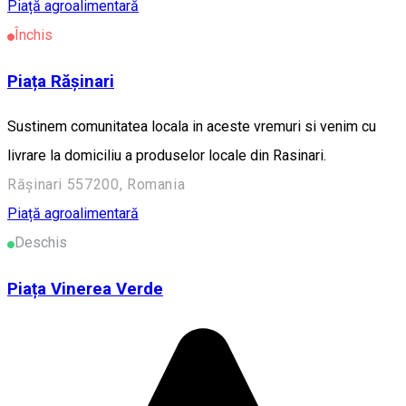
Piață agroalimentară
Închis
Piața Rășinari
Sustinem comunitatea locala in aceste vremuri si venim cu
livrare la domiciliu a produselor locale din Rasinari.
Rășinari 557200, Romania
Piață agroalimentară
Deschis
Piața Vinerea Verde