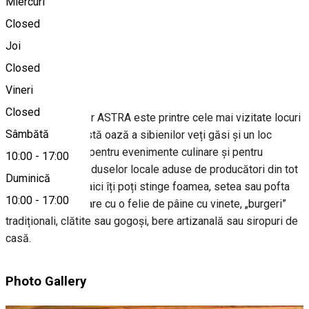
Miercuri
Closed
0269202400
Joi
Closed
Despre
Vineri
Closed
Muzeul în aer liber ASTRA este printre cele mai vizitate locuri
Sâmbătă
din Sibiu. În această oază a sibienilor veți găsi și un loc
special amenajat pentru evenimente culinare și pentru
10:00
-
17:00
achiziționarea produselor locale aduse de producători din tot
Duminică
județul Sibiu. Tot aici îți poți stinge foamea, setea sau pofta
10:00
-
17:00
de ceva de mâncare cu o felie de pâine cu vinete, „burgeri”
tradiționali, clătite sau gogoși, bere artizanală sau siropuri de
casă.
Photo Gallery