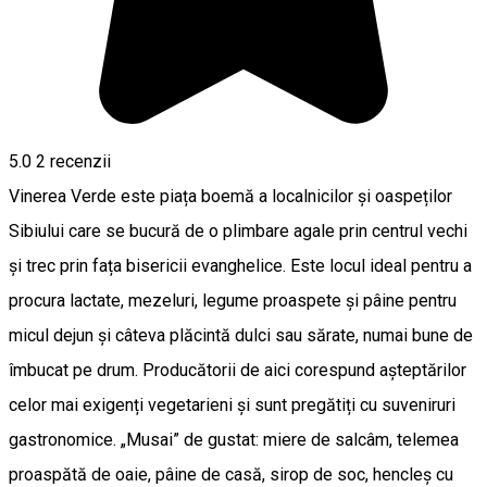
5.0
2
recenzii
Vinerea Verde este piața boemă a localnicilor și oaspeților
Sibiului care se bucură de o plimbare agale prin centrul vechi
și trec prin fața bisericii evanghelice. Este locul ideal pentru a
procura lactate, mezeluri, legume proaspete și pâine pentru
micul dejun și câteva plăcintă dulci sau sărate, numai bune de
îmbucat pe drum. Producătorii de aici corespund așteptărilor
celor mai exigenți vegetarieni și sunt pregătiți cu suveniruri
gastronomice. „Musai” de gustat: miere de salcâm, telemea
proaspătă de oaie, pâine de casă, sirop de soc, hencleș cu