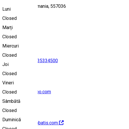
Apos, Aposul, Romania, 557036
Luni
Closed
Marți
Hartă
Closed
Miercuri
Closed
0724736025
•
0735334500
Joi
Closed
Vineri
villaabbatis@yahoo.com
Closed
Sâmbătă
Closed
Duminică
http://www.villaabbatis.com
Closed