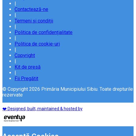
|
Contactează-ne
|
Termeni și condiții
|
Politica de confidențialitate
|
Politica de cookie-uri
|
Copyright
|
Kit de presă
|
Fii Pregătit
© Copyright 2026 Primăria Municipiului Sibiu. Toate drepturile
rezervate
❤️ Designed, built, maintained & hosted by