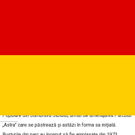
doua jumătate a secolului XIX şi Societăţii de Ştiinţe ale
Naturii Sibiu.
Iniţiativa amenajărilor peisagistice pentru agrement şi
informare botanică devine posibilă odată cu pierderea valorii
militare a fortificaţiilor. Primul parc amenajat este Parcul Sub
Arini (începând cu 1856) între Citadela Josephin şi Citadela
Steaua, presupunând o vastă operă de plantaţii şi amenajări
de heleştee care se încheie prin amenajarea amplului Muzeu
al Tehnicii
Populare din Dumbrava Sibiului, urmat de amenajarea Parcului
Deutsch
„Astra” care se păstrează şi astăzi în forma sa iniţială.
Busturile din parc au început să fie amplasate din 1973