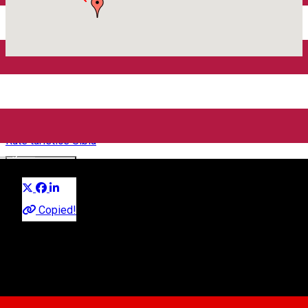
Acasă
Rute turistice Sibiu
Traseul Verde
Traseul Verde
Rute turistice Sibiu
English
Distribuie
Despre
Copied!
Istoric, existenţa unor locuri de agrement amenajate începe în
secolul XVIII în Pădurea Dumbrava şi devine preocupare
expresă cu implicarea unor organizaţii profilate şi anume de
către Societatea pentru Înfrumuseţarea Oraşului înfiinţată în a