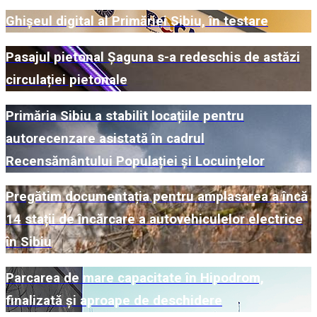
Ghișeul digital al Primăriei Sibiu, în testare
Pasajul pietonal Șaguna s-a redeschis de astăzi
circulației pietonale
Primăria Sibiu a stabilit locațiile pentru
autorecenzare asistată în cadrul
Recensământului Populației și Locuințelor
Pregătim documentația pentru amplasarea a încă
14 stații de încărcare a autovehiculelor electrice
în Sibiu
Parcarea de mare capacitate în Hipodrom,
finalizată și aproape de deschidere