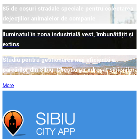
85 de coșuri stradale speciale pentru colectarea
dejecțiilor animalelor de companie
Iluminatul în zona industrială vest, îmbunătățit și
extins
Studiu pentru gestionarea mai eficientă a
parcărilor din Sibiu. Chestionar adresat sibienilor
More