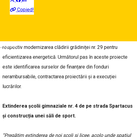
proiecte care se referă la noi investiții în clădirile unor unități
Copied!
de învățământ preuniversitar din Sibiu. Prin acestea se
solicită aprobarea indicatorilor tehnico-economici pentru
extinderea școlii nr. 4 și construcția unei săli de sport și
Deutsch
respectiv modernizarea clădirii grădiniței nr. 29 pentru
eficientizarea energetică. Următorul pas în aceste proiecte
este identificarea surselor de finanțare din fonduri
nerambursabile, contractarea proiectării și a execuției
lucrărilor.
Extinderea școlii gimnaziale nr. 4 de pe strada Spartacus
și construcția unei săli de sport.
“Pregătim extinderea de noi școli și licee, acolo unde spațiul