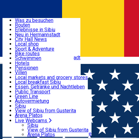
Entdecke
Was zu besuchen
Routen
Nützliche informationen
Erlebnisse in Sibiu
Podcast
Neu in Hermannstadt
Kultur
City Hall News
Aktivitäten & Abenteuer
Museen
Local shop
Kirchen
Sibiu Handwerker
Sport & Adventure
Parks, Zoo
Sibiul Verde
Bike routes
Unterkunft
Im Umkreis von Hermannstadt
Public services
Schwimmen
Română
Bildung
Reiten
Hotels
Wie komme ich nach Sibiu?
Fitnessstudio
Pensionen
Essen, Getränke & Nachtleben
Touristeninfo
Loc de joacă indoor
Villen
Reiseführer
Loc de joacă outdoor
Hostels
Local markets and grocery stores
Guided tours
Ski
Motels
Local breakfast Sibiu
Transport & Parken
Local publication
Eislaufen
Camping
Essen, Getränke und Nachtleben
Schönheitssalon
Yoga
Zimmer zu vermieten
Pizza
Public Transport
Wohnungen
Fast Food
Green Line
Live Webcams
Unterkunft außerhalb von Sibiu
Kaffeestube
Autovermietung
Konditorei
Fahrad verleih
Sibiu
Pub, Bar
Scooter rentals
View of Sibiu from Gusterita
Nachtclubs
Taxi
Arena Platoș
Bäckerei
Ride Sharing
Live Webcams
Home
City Hall News
Noi investiții în clădirile unităților
Park-Tickets
Sibiu
Parkplätze
View of Sibiu from Gusterita
de învățământ preuniversitar din Sibiu
Ladestationen für Elektrofahrzeuge
Arena Platoș