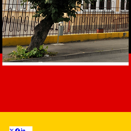
Noi investiții în clădirile
unităților de învățământ
preuniversitar din Sibiu
City Hall News
Distribuie
Pe ordinea de zi a Consiliului Local Sibiu sunt incluse două