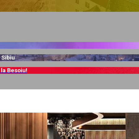
 Sibiu
 la Besoiu!