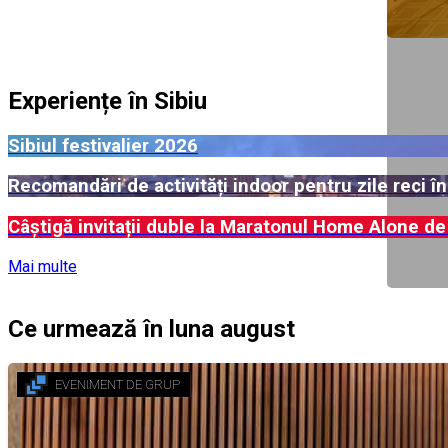
Experiențe în Sibiu
Sibiul festivalier 2026
Recomandări de activități indoor pentru zile reci în
Câștigă invitații duble la Maratonul Home Alone de
Mai multe
Ce urmează în luna august
EVENIMENT DE GRUP