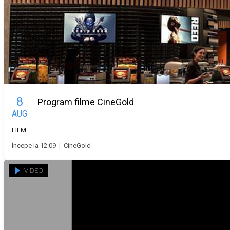
8
Program filme CineGold
AUG
FILM
Începe la 12:09
|
CineGold
VIDEO