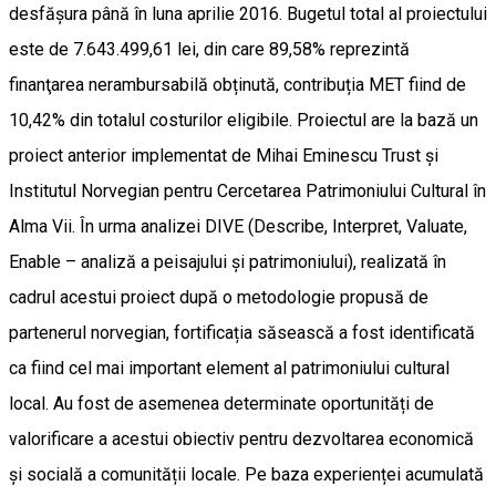
desfășura până în luna aprilie 2016. Bugetul total al proiectului
este de 7.643.499,61 lei, din care 89,58% reprezintă
finanţarea nerambursabilă obținută, contribuția MET fiind de
10,42% din totalul costurilor eligibile. Proiectul are la bază un
proiect anterior implementat de Mihai Eminescu Trust și
Institutul Norvegian pentru Cercetarea Patrimoniului Cultural în
Alma Vii. În urma analizei DIVE (Describe, Interpret, Valuate,
Enable – analiză a peisajului și patrimoniului), realizată în
cadrul acestui proiect după o metodologie propusă de
partenerul norvegian, fortificația săsească a fost identificată
ca fiind cel mai important element al patrimoniului cultural
local. Au fost de asemenea determinate oportunități de
valorificare a acestui obiectiv pentru dezvoltarea economică
și socială a comunității locale. Pe baza experienței acumulată