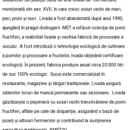
menţionată din sec. XVII, în care cresc soiuri vechi de meri,
peri, pruni şi nuci. Livada a fost abandonată după anul 1990,
ajungând în pragul distrugerii. MET a refăcut colecţia de pomi
fructiferi, a reabilitat livada şi vechea fabrică de procesare a
sucului. A fost introdusă o tehnologie ecologică de cultivare
a pomilor şi procesare a fructelor, livada obţinând certificare
ecologică. În prezent, fabrica produce anual circa 20.000 litri
de suc 100% ecologic. Sucul este comercializat în
restaurante, magazine și târguri tradiţionale. Livada asigură
sătenilor locuri de muncă permanente sau sezoniere. Livada
găzduiește o pepinieră cu soiuri vechi transilvănene de pomi
fructiferi, aflate pe cale de dispariţie, asigurând o bază de
puieţi şi altoiuri fermierilor şi contribuind la susţinerea
agriculturii tradiţionale. #MET20