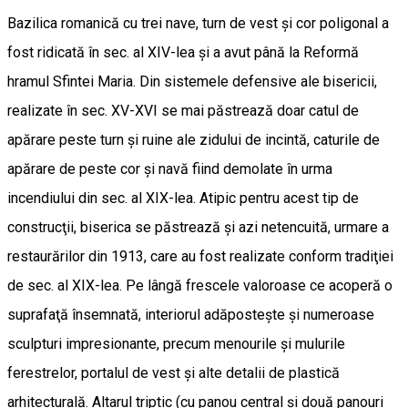
Bazilica romanică cu trei nave, turn de vest şi cor poligonal a
fost ridicată în sec. al XIV-lea şi a avut până la Reformă
hramul Sfintei Maria. Din sistemele defensive ale bisericii,
realizate în sec. XV-XVI se mai păstrează doar catul de
apărare peste turn şi ruine ale zidului de incintă, caturile de
apărare de peste cor şi navă fiind demolate în urma
incendiului din sec. al XIX-lea. Atipic pentru acest tip de
construcţii, biserica se păstrează şi azi netencuită, urmare a
restaurărilor din 1913, care au fost realizate conform tradiţiei
de sec. al XIX-lea. Pe lângă frescele valoroase ce acoperă o
suprafaţă însemnată, interiorul adăposteşte şi numeroase
sculpturi impresionante, precum menourile şi mulurile
ferestrelor, portalul de vest şi alte detalii de plastică
arhitecturală. Altarul triptic (cu panou central şi două panouri