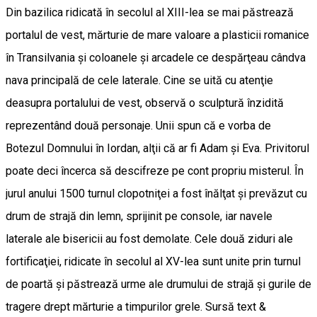
Din bazilica ridicată în secolul al XIII-lea se mai păstrează
portalul de vest, mărturie de mare valoare a plasticii romanice
în Transilvania şi coloanele şi arcadele ce despărţeau cândva
nava principală de cele laterale. Cine se uită cu atenţie
deasupra portalului de vest, observă o sculptură înzidită
reprezentând două personaje. Unii spun că e vorba de
Botezul Domnului în Iordan, alţii că ar fi Adam şi Eva. Privitorul
poate deci încerca să descifreze pe cont propriu misterul. În
jurul anului 1500 turnul clopotniţei a fost înălţat şi prevăzut cu
drum de strajă din lemn, sprijinit pe console, iar navele
laterale ale bisericii au fost demolate. Cele două ziduri ale
fortificaţiei, ridicate în secolul al XV-lea sunt unite prin turnul
de poartă şi păstrează urme ale drumului de strajă şi gurile de
tragere drept mărturie a timpurilor grele. Sursă text &