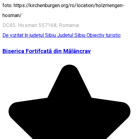
foto: https://kirchenburgen.org/ro/location/holzmengen-
hosman/
DC45, Hosman 557168, Romania
De vizitat în județul Sibiu
Județul Sibiu
Obiectiv turistic
Biserica Fortifcată din Mălâncrav