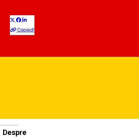
Distribuie
Comunitate
Expoziție
Copied!
Mielul Alb
Strada Ocnei 3, Sibiu 550188, Romania
Mielul Alb
Deutsch
Despre