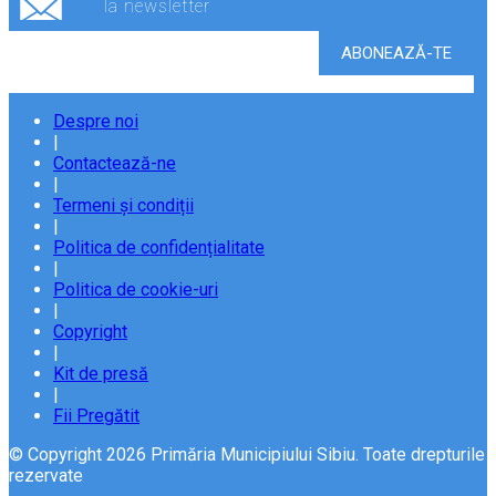
la newsletter
Despre noi
|
Contactează-ne
|
Termeni și condiții
|
Politica de confidențialitate
|
Politica de cookie-uri
|
Copyright
|
Kit de presă
|
Fii Pregătit
© Copyright 2026 Primăria Municipiului Sibiu. Toate drepturile
rezervate