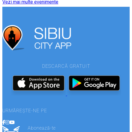
Vezi mai multe evenimente
DESCARCĂ GRATUIT
URMĂREȘTE-NE PE
Abonează-te