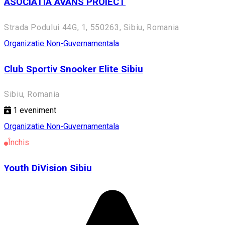
ASOCIATIA AVANS PROIECT
Strada Podului 44G, 1, 550263, Sibiu, Romania
Organizatie Non-Guvernamentala
Club Sportiv Snooker Elite Sibiu
Sibiu, Romania
1
eveniment
Organizatie Non-Guvernamentala
Închis
Youth DiVision Sibiu