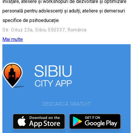
învățare, ateliere și workshopuri de dezvoltare și optimizare
personală pentru adolescenți și adulți, ateliere și demersuri
specifice de psihoeducație.
Str. Oituz 23a, Sibiu 550337, România
Mai multe
DESCARCĂ GRATUIT