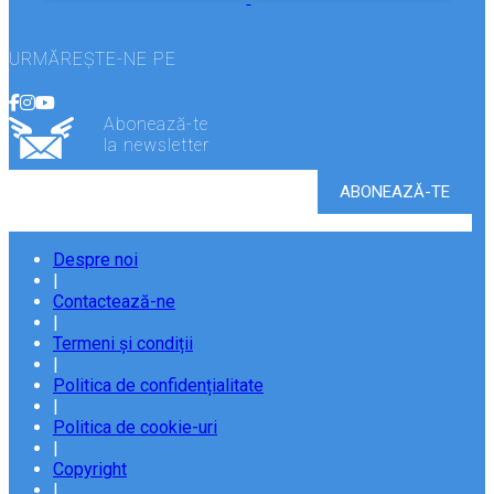
URMĂREȘTE-NE PE
Abonează-te
la newsletter
Despre noi
|
Contactează-ne
|
Termeni și condiții
|
Politica de confidențialitate
|
Politica de cookie-uri
|
Copyright
|