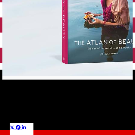
English
Asociația The Atlas of Beauty
Organizatie Non-Guvernamentala
Distribuie