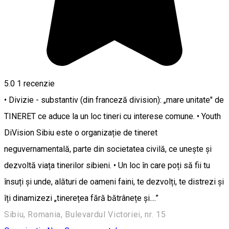
5.0
1 recenzie
• Divizie - substantiv (din franceză division): „mare unitate" de
TINERET ce aduce la un loc tineri cu interese comune. • Youth
DiVision Sibiu este o organizație de tineret
neguvernamentală, parte din societatea civilă, ce unește și
dezvoltă viața tinerilor sibieni. • Un loc în care poți să fii tu
însuți și unde, alături de oameni faini, te dezvolți, te distrezi și
îți dinamizezi „tinerețea fără bătrânețe și....”
Sibiu, Romania, Bulevardul Victoriei, nr. 15