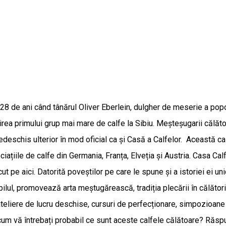
8 de ani când tânărul Oliver Eberlein, dulgher de meserie a popo
ea primului grup mai mare de calfe la Sibiu. Meșteșugarii călători
t redeschis ulterior în mod oficial ca și Casă a Calfelor. Această 
iațiile de calfe din Germania, Franța, Elveția și Austria. Casa Cal
cut pe aici. Datorită poveștilor pe care le spune și a istoriei ei 
lul, promovează arta meștugărească, tradiția plecării în călătorie 
 ateliere de lucru deschise, cursuri de perfecționare, simpozioan
acum vă întrebați probabil ce sunt aceste calfele călătoare? Răspu