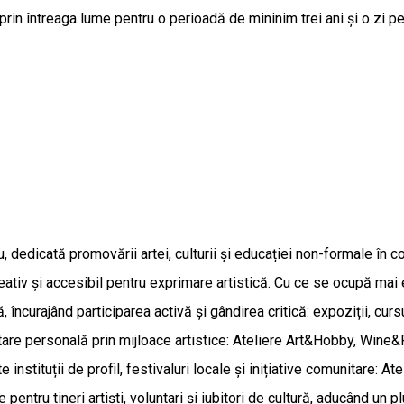
 prin întreaga lume pentru o perioadă de mininim trei ani și o zi p
u, dedicată promovării artei, culturii și educației non-formale în
eativ și accesibil pentru exprimare artistică. Cu ce se ocupă mai e
ncurajând participarea activă și gândirea critică: expoziții, cursuri
tare personală prin mijloace artistice: Ateliere Art&Hobby, Wine&
te instituții de profil, festivaluri locale și inițiative comunitare: At
pentru tineri artiști, voluntari și iubitori de cultură, aducând un 