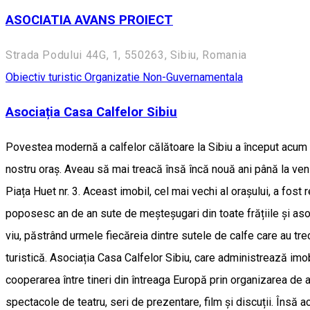
ASOCIATIA AVANS PROIECT
Strada Podului 44G, 1, 550263, Sibiu, Romania
Obiectiv turistic
Organizatie Non-Guvernamentala
Asociația Casa Calfelor Sibiu
Povestea modernă a calfelor călătoare la Sibiu a început acum 2
nostru oraș. Aveau să mai treacă însă încă nouă ani până la venir
Piața Huet nr. 3. Aceast imobil, cel mai vechi al orașului, a fos
poposesc an de an sute de meșteșugari din toate frățiile și asoc
viu, păstrând urmele fiecăreia dintre sutele de calfe care au tre
turistică. Asociația Casa Calfelor Sibiu, care administrează imobi
cooperarea între tineri din întreaga Europă prin organizarea de
spectacole de teatru, seri de prezentare, film și discuții. Însă 