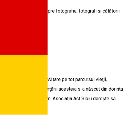
t. ArtoGrafica este despre fotografie, fotografi și călătorii
alistice, literare, de învăţare pe tot parcursul vieţii,
 culturale. Ideea înființării acesteia s-a născut din dorința
a societății în care trăim. Asociația Act Sibiu dorește să
ulticulturalității.