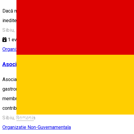
Dacă manifești o pasiune incontrolabilă pentru fotografie și sufer
inedite.
Sibiu, Romania
1
eveniment
Organizatie Non-Guvernamentala
Asociatia Act Sibiu
Asociaţia Act Sibiu a fost înfiinţată în septembrie 2017, cu scopul 
gastronomice, sportive, meșteșugărești sau artistice. Echipa est
membrilor echipei de a veni în ajutorul comunității locale și nu
contribuie la păstrarea și perpetuarea valorilor naționale și europ
Sibiu, Romania
Deutsch
Organizatie Non-Guvernamentala