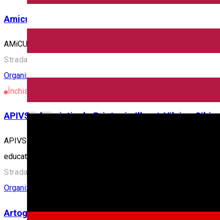
Amicus Sibiu
AMiCUS este o asociație studențească autonomă, apolitică, non
Strada Nicolae Teclu, Sibiu, Romania
Organizatie Non-Guvernamentala
Închis
English
APIVS - Asociatia de Prietenie Ille-et-Vilaine Sibiu
APIVS - Asociatia de Prietenie Ille-et-Vilaine Sibiu este o asac
educative si sociale.
Strada Konrad Haas 14, Sibiu, România
Organizatie Non-Guvernamentala
Artografica