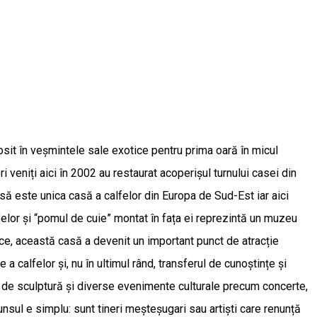
sit în veșmintele sale exotice pentru prima oară în micul
 veniți aici în 2002 au restaurat acoperișul turnului casei din
casă este unica casă a calfelor din Europa de Sud-Est iar aici
felor și “pomul de cuie” montat în fața ei reprezintă un muzeu
unice, această casă a devenit un important punct de atracție
a calfelor și, nu în ultimul rând, transferul de cunoștințe și
e de sculptură și diverse evenimente culturale precum concerte,
nsul e simplu: sunt tineri meșteșugari sau artiști care renunță