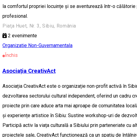
la comfortul propriei locuințe și se aventurează într-o călătorie
profesional.
Piaţa Huet, Nr. 3, Sibiu, România
2
evenimente
Organizatie Non-Guvernamentala
Închis
Asociația CreativAct
Asociația CreativAct este o organizație non-profit activă în Sibi
dezvoltarea sectorului cultural independent, oferind un cadru cr
proiecte prin care aduce arta mai aproape de comunitatea locală, î
și experiențe artistice în Sibiu: Sustine workshop-uri de dezvol
Participă activ la viața culturală a Sibiului prin parteneriate cu al
proiectele sale, CreativAct funcționează ca un spațiu de întâlnire 