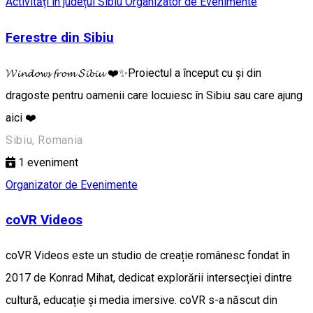
Activități în județul Sibiu
Organizator de Evenimente
Ferestre din Sibiu
𝓦𝓲𝓷𝓭𝓸𝔀𝓼 𝓯𝓻𝓸𝓶 𝓢𝓲𝓫𝓲𝓾 ❤️✨Proiectul a început cu și din
dragoste pentru oamenii care locuiesc în Sibiu sau care ajung
aici ❤️
Sibiu, Romania
1
eveniment
Organizator de Evenimente
coVR Videos
coVR Videos este un studio de creație românesc fondat în
2017 de Konrad Mihat, dedicat explorării intersecției dintre
cultură, educație și media imersive. coVR s-a născut din