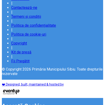
|
Contactează-ne
|
Termeni și condiții
|
Politica de confidențialitate
|
Politica de cookie-uri
|
Copyright
|
Kit de presă
|
Fii Pregătit
© Copyright 2026 Primăria Municipiului Sibiu. Toate drepturile
rezervate
❤️ Designed, built, maintained & hosted by