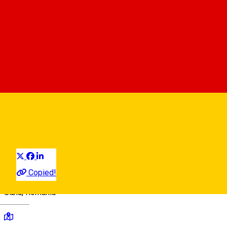
Artografica
Organizatie Non-Guvernamentala
Distribuie
Copied!
Sibiu, Romania
Deutsch