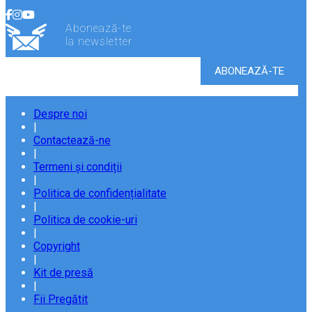
Abonează-te
la newsletter
Despre noi
|
Contactează-ne
|
Termeni și condiții
|
Politica de confidențialitate
|
Politica de cookie-uri
|
Copyright
|
Kit de presă
|
Fii Pregătit