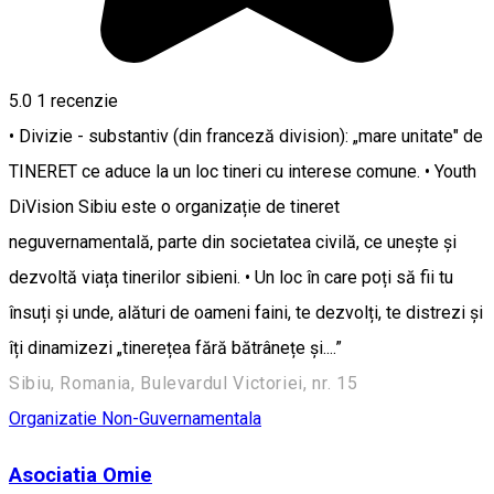
5.0
1 recenzie
• Divizie - substantiv (din franceză division): „mare unitate" de
TINERET ce aduce la un loc tineri cu interese comune. • Youth
DiVision Sibiu este o organizație de tineret
neguvernamentală, parte din societatea civilă, ce unește și
dezvoltă viața tinerilor sibieni. • Un loc în care poți să fii tu
însuți și unde, alături de oameni faini, te dezvolți, te distrezi și
îți dinamizezi „tinerețea fără bătrânețe și....”
Sibiu, Romania, Bulevardul Victoriei, nr. 15
Organizatie Non-Guvernamentala
Asociatia Omie