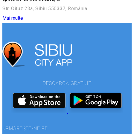
Str. Oituz 23a, Sibiu 550337, România
Mai multe
DESCARCĂ GRATUIT
URMĂREȘTE-NE PE