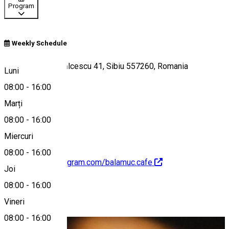
Program
Weekly Schedule
Strada Nicolae Bălcescu 41, Sibiu 557260, Romania
Luni
08:00
-
16:00
Marți
Hartă
08:00
-
16:00
Miercuri
08:00
-
16:00
https://www.instagram.com/balamuc.cafe
Joi
08:00
-
16:00
Despre
Vineri
08:00
-
16:00