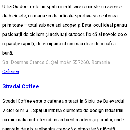
Ultra Outdoor este un spațiu inedit care reunește un service
de biciclete, un magazin de articole sportive și o cafenea
primitoare – totul sub același acoperiș. Este locul ideal pentru
pasionații de ciclism și activități outdoor, fie că ai nevoie de o
reparație rapidă, de echipament nou sau doar de o cafea
bună.
Str. Doamna Stanca 6, Șelimbăr 557260, Romania
Cafenea
Stradal Coffee
Stradal Coffee este o cafenea situată în Sibiu, pe Bulevardul
Victoriei nr. 31. Spațiul îmbină elemente de design industrial
cu minimalismul, oferind un ambient modern și primitor, unde
nuanțele de alb și albastru creează o atmosferă plăcută.