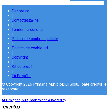
Despre noi
|
Contactează-ne
|
Termeni și condiții
|
Politica de confidențialitate
|
Politica de cookie-uri
|
Copyright
|
Kit de presă
|
Fii Pregătit
© Copyright 2026 Primăria Municipiului Sibiu. Toate drepturile
rezervate
❤️ Designed, built, maintained & hosted by