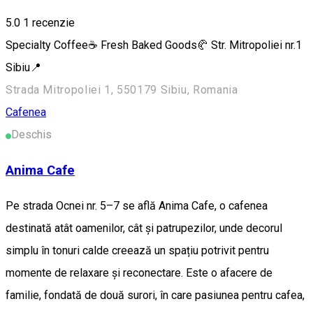
5.0
1 recenzie
Specialty Coffee☕ Fresh Baked Goods🥐 Str. Mitropoliei nr.1
Sibiu📍
Strada Mitropoliei 1, 550179 Sibiu, Romania
Cafenea
Deschis
Anima Cafe
Pe strada Ocnei nr. 5–7 se află Anima Cafe, o cafenea
destinată atât oamenilor, cât și patrupezilor, unde decorul
simplu în tonuri calde creează un spațiu potrivit pentru
momente de relaxare și reconectare. Este o afacere de
familie, fondată de două surori, în care pasiunea pentru cafea,