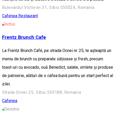
Bulevardul Victoriei 31, Sibiu 550024, Romania
Cafenea
Restaurant
Închis
Frentz Brunch Cafe
La Frentz Brunch Café, pe strada Ocnei nr. 25, te așteaptă un
meniu de brunch cu preparate sățioase și fresh, precum
toast-uri cu avocado, ouă Benedict, salate, omlete și produse
de patiserie, alături de o cafea bună pentru un start perfect al
zilei.
Strada Ocnei 25, Sibiu 550188, Romania
Cafenea
Deschis