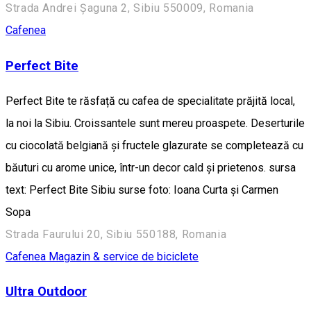
Strada Andrei Șaguna 2, Sibiu 550009, Romania
Cafenea
Perfect Bite
Perfect Bite te răsfață cu cafea de specialitate prăjită local,
la noi la Sibiu. Croissantele sunt mereu proaspete. Deserturile
cu ciocolată belgiană și fructele glazurate se completează cu
băuturi cu arome unice, într-un decor cald și prietenos. sursa
text: Perfect Bite Sibiu surse foto: Ioana Curta și Carmen
Sopa
Strada Faurului 20, Sibiu 550188, Romania
Cafenea
Magazin & service de biciclete
Ultra Outdoor