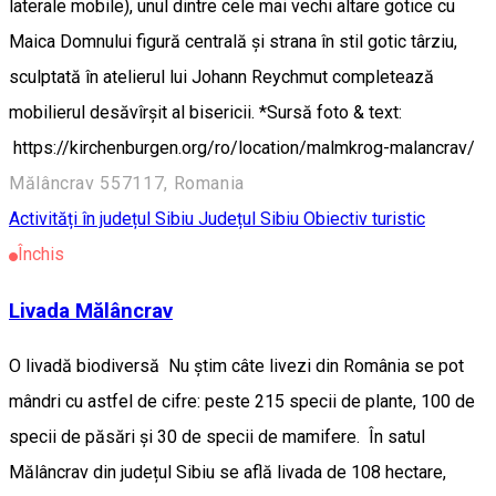
laterale mobile), unul dintre cele mai vechi altare gotice cu
Maica Domnului figură centrală şi strana în stil gotic târziu,
sculptată în atelierul lui Johann Reychmut completează
mobilierul desăvîrşit al bisericii. *Sursă foto & text:
https://kirchenburgen.org/ro/location/malmkrog-malancrav/
Mălâncrav 557117, Romania
Activități în județul Sibiu
Județul Sibiu
Obiectiv turistic
Închis
Livada Mălâncrav
O livadă biodiversă Nu știm câte livezi din România se pot
mândri cu astfel de cifre: peste 215 specii de plante, 100 de
specii de păsări şi 30 de specii de mamifere. În satul
Mălâncrav din județul Sibiu se află livada de 108 hectare,