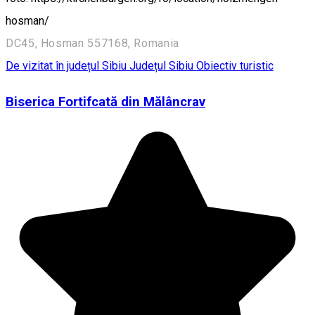
hosman/
DC45, Hosman 557168, Romania
De vizitat în județul Sibiu
Județul Sibiu
Obiectiv turistic
Biserica Fortifcată din Mălâncrav