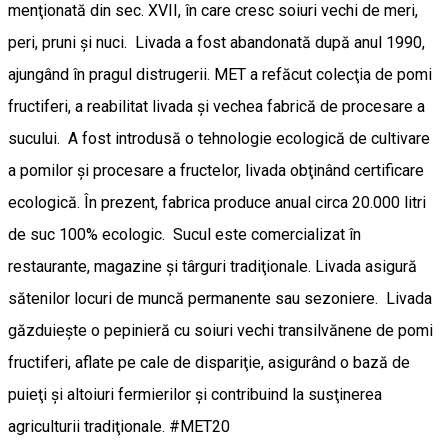
menţionată din sec. XVII, în care cresc soiuri vechi de meri,
peri, pruni şi nuci. Livada a fost abandonată după anul 1990,
ajungând în pragul distrugerii. MET a refăcut colecţia de pomi
fructiferi, a reabilitat livada şi vechea fabrică de procesare a
sucului. A fost introdusă o tehnologie ecologică de cultivare
a pomilor şi procesare a fructelor, livada obţinând certificare
ecologică. În prezent, fabrica produce anual circa 20.000 litri
de suc 100% ecologic. Sucul este comercializat în
restaurante, magazine și târguri tradiţionale. Livada asigură
sătenilor locuri de muncă permanente sau sezoniere. Livada
găzduiește o pepinieră cu soiuri vechi transilvănene de pomi
fructiferi, aflate pe cale de dispariţie, asigurând o bază de
puieţi şi altoiuri fermierilor şi contribuind la susţinerea
agriculturii tradiţionale. #MET20