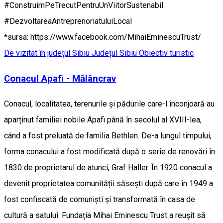
#ConstruimPeTrecutPentruUnViitorSustenabil
#DezvoltareaAntreprenoriatuluiLocal
*sursa: https://www.facebook.com/MihaiEminescuTrust/
De vizitat în județul Sibiu
Județul Sibiu
Obiectiv turistic
Conacul Apafi - Mălâncrav
Conacul, localitatea, terenurile și pădurile care-l înconjoară au
aparținut familiei nobile Apafi până în secolul al XVIII-lea,
când a fost preluată de familia Bethlen. De-a lungul timpului,
forma conacului a fost modificată după o serie de renovări în
1830 de proprietarul de atunci, Graf Haller. În 1920 conacul a
devenit proprietatea comunității săsești după care în 1949 a
fost confiscată de comuniști și transformată în casa de
cultură a satului. Fundația Mihai Eminescu Trust a reușit să