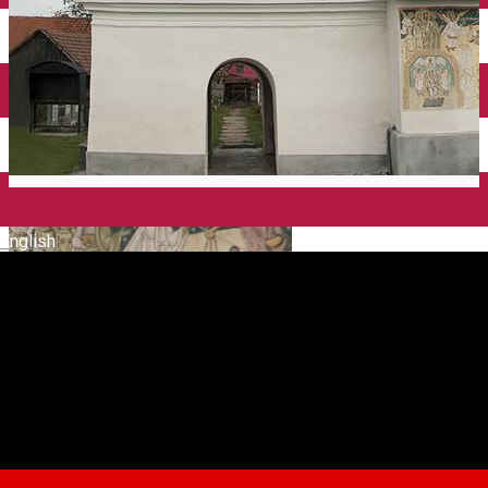
English