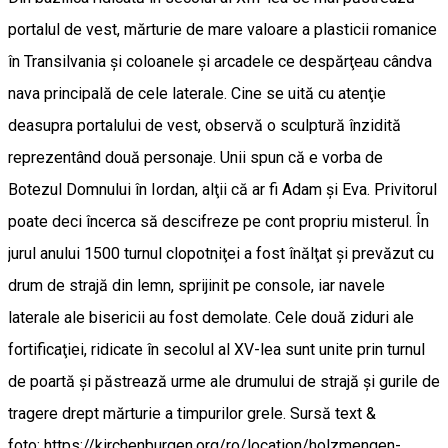
portalul de vest, mărturie de mare valoare a plasticii romanice
în Transilvania şi coloanele şi arcadele ce despărţeau cândva
nava principală de cele laterale. Cine se uită cu atenţie
deasupra portalului de vest, observă o sculptură înzidită
reprezentând două personaje. Unii spun că e vorba de
Botezul Domnului în Iordan, alţii că ar fi Adam şi Eva. Privitorul
poate deci încerca să descifreze pe cont propriu misterul. În
jurul anului 1500 turnul clopotniţei a fost înălţat şi prevăzut cu
drum de strajă din lemn, sprijinit pe console, iar navele
laterale ale bisericii au fost demolate. Cele două ziduri ale
fortificaţiei, ridicate în secolul al XV-lea sunt unite prin turnul
de poartă şi păstrează urme ale drumului de strajă şi gurile de
tragere drept mărturie a timpurilor grele. Sursă text &
foto: https://kirchenburgen.org/ro/location/holzmengen-