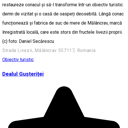
restaureze conacul și să-l transforme într-un obiectiv turistic
demn de vizitat și o casă de oaspeți deosebită. Lângă conac
funcționează și fabrica de suc de mere de Mălâncrav, marcă
înregistrată locală, care este stors din fructele livezii proprii.
(c) foto: Daniel Secărescu
Strada Livezii, Mălâncrav 557117, Romania
Obiectiv turistic
Dealul Gușteriței