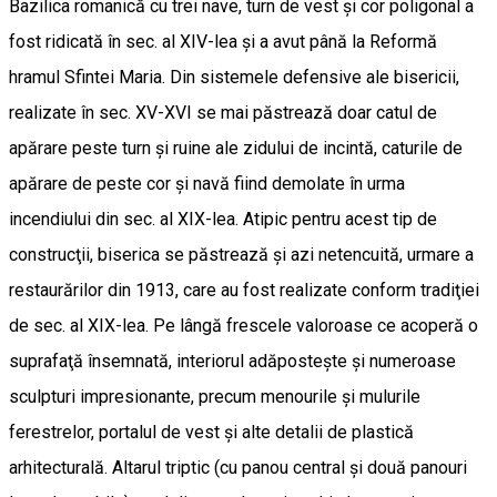
Bazilica romanică cu trei nave, turn de vest şi cor poligonal a
fost ridicată în sec. al XIV-lea şi a avut până la Reformă
hramul Sfintei Maria. Din sistemele defensive ale bisericii,
realizate în sec. XV-XVI se mai păstrează doar catul de
apărare peste turn şi ruine ale zidului de incintă, caturile de
apărare de peste cor şi navă fiind demolate în urma
incendiului din sec. al XIX-lea. Atipic pentru acest tip de
construcţii, biserica se păstrează şi azi netencuită, urmare a
restaurărilor din 1913, care au fost realizate conform tradiţiei
de sec. al XIX-lea. Pe lângă frescele valoroase ce acoperă o
suprafaţă însemnată, interiorul adăposteşte şi numeroase
sculpturi impresionante, precum menourile şi mulurile
ferestrelor, portalul de vest şi alte detalii de plastică
arhitecturală. Altarul triptic (cu panou central şi două panouri