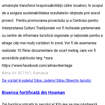
urmăreşte transferul responsabilităţii către localnici, în scopul
de a asigura sustenabilitatea rezultatelor obţinute prin acest
proiect. Pentru promovarea proiectului şi a Centrului pentru
Interpretarea Culturii Tradiţionale vor fi încheiate parteneriate
cu centre de informare turistică regionale și naționale pentru a
atrage câţi mai mulţi vizitatori în zonă. Vor fi de asemenea
realizate 10 filme documentare de scurt metraj, care vor fi
accesibile publicului larg. *sura:
https://www.facebook.com/almaviiheritage
Alma Vii 557161, Romania
De vizitat în județul Sibiu
Județul Sibiu
Obiectiv turistic
Biserica fortificată din Hosman
Din bazilica ridicată în secolul al XIII-lea se mai păstrează