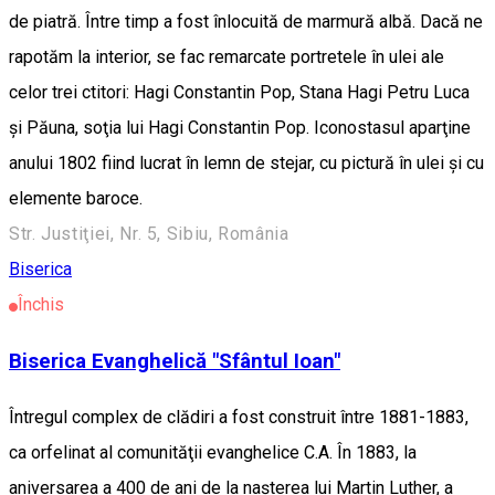
de piatră. Între timp a fost înlocuită de marmură albă. Dacă ne
rapotăm la interior, se fac remarcate portretele în ulei ale
celor trei ctitori: Hagi Constantin Pop, Stana Hagi Petru Luca
şi Păuna, soţia lui Hagi Constantin Pop. Iconostasul aparţine
anului 1802 fiind lucrat în lemn de stejar, cu pictură în ulei şi cu
elemente baroce.
Str. Justiţiei, Nr. 5, Sibiu, România
Biserica
Închis
Biserica Evanghelică "Sfântul Ioan"
Întregul complex de clădiri a fost construit între 1881-1883,
ca orfelinat al comunităţii evanghelice C.A. În 1883, la
aniversarea a 400 de ani de la naşterea lui Martin Luther, a