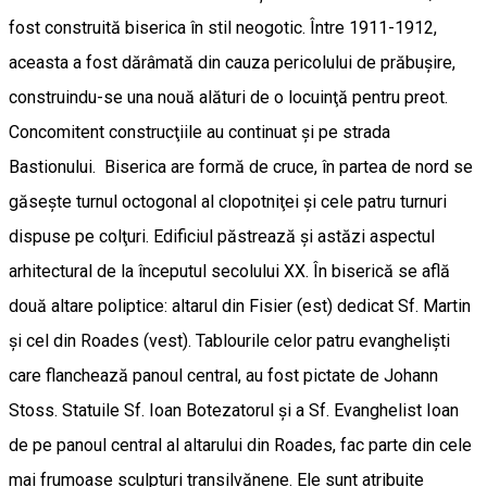
fost construită biserica în stil neogotic. Între 1911-1912,
aceasta a fost dărâmată din cauza pericolului de prăbuşire,
construindu-se una nouă alături de o locuinţă pentru preot.
Concomitent construcţiile au continuat şi pe strada
Bastionului. Biserica are formă de cruce, în partea de nord se
găseşte turnul octogonal al clopotniţei şi cele patru turnuri
dispuse pe colţuri. Edificiul păstrează şi astăzi aspectul
arhitectural de la începutul secolului XX. În biserică se află
două altare poliptice: altarul din Fisier (est) dedicat Sf. Martin
şi cel din Roades (vest). Tablourile celor patru evanghelişti
care flanchează panoul central, au fost pictate de Johann
Stoss. Statuile Sf. Ioan Botezatorul şi a Sf. Evanghelist Ioan
de pe panoul central al altarului din Roades, fac parte din cele
mai frumoase sculpturi transilvănene. Ele sunt atribuite