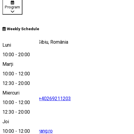
Program
Weekly Schedule
Piaţa Huet, Nr. 1, Sibiu, România
Luni
10:00
-
20:00
Marți
Hartă
10:00
-
12:00
12:30
-
20:00
Miercuri
+40269213141
•
+40269211203
10:00
-
12:00
12:30
-
20:00
Joi
hermannstadt@evang.ro
10:00
-
12:00