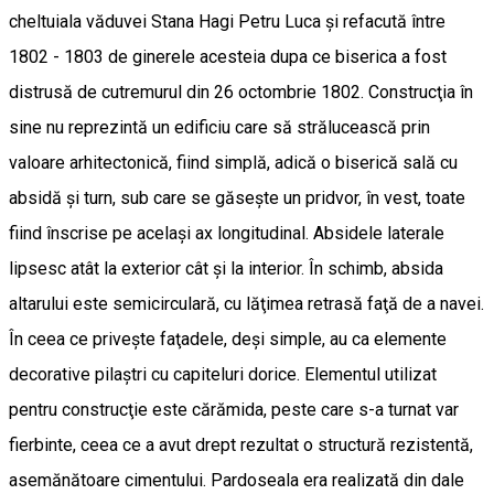
cheltuiala văduvei Stana Hagi Petru Luca şi refacută între
1802 - 1803 de ginerele acesteia dupa ce biserica a fost
distrusă de cutremurul din 26 octombrie 1802. Construcţia în
sine nu reprezintă un edificiu care să strălucească prin
valoare arhitectonică, fiind simplă, adică o biserică sală cu
absidă şi turn, sub care se găseşte un pridvor, în vest, toate
fiind înscrise pe acelaşi ax longitudinal. Absidele laterale
lipsesc atât la exterior cât şi la interior. În schimb, absida
altarului este semicirculară, cu lăţimea retrasă faţă de a navei.
În ceea ce priveşte faţadele, deşi simple, au ca elemente
decorative pilaştri cu capiteluri dorice. Elementul utilizat
pentru construcţie este cărămida, peste care s-a turnat var
fierbinte, ceea ce a avut drept rezultat o structură rezistentă,
asemănătoare cimentului. Pardoseala era realizată din dale