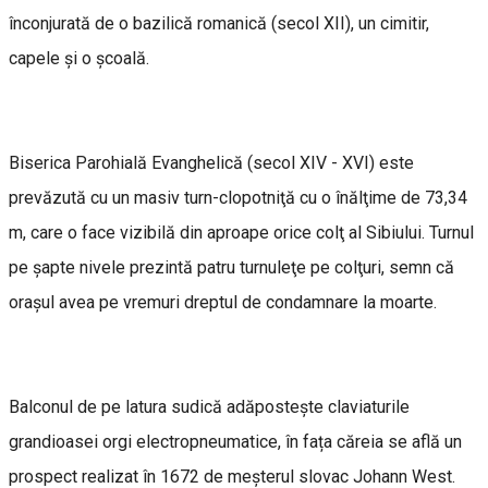
înconjurată de o bazilică romanică (secol XII), un cimitir,
capele şi o şcoală.
Biserica Parohială Evanghelică (secol XIV - XVI) este
prevăzută cu un masiv turn-clopotniţă cu o înălţime de 73,34
m, care o face vizibilă din aproape orice colţ al Sibiului. Turnul
pe şapte nivele prezintă patru turnuleţe pe colţuri, semn că
oraşul avea pe vremuri dreptul de condamnare la moarte.
Balconul de pe latura sudică adăpostește claviaturile
grandioasei orgi electropneumatice, în fața căreia se află un
prospect realizat în 1672 de meşterul slovac Johann West.