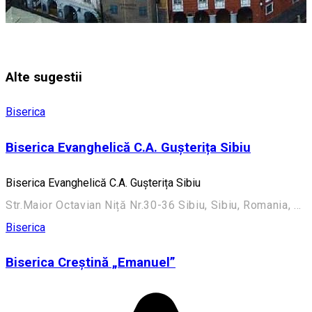
Alte sugestii
Biserica
Biserica Evanghelică C.A. Gușterița Sibiu
Biserica Evanghelică C.A. Gușterița Sibiu
Str.Maior Octavian Niță Nr.30-36 Sibiu, Sibiu, Romania, 550270
Biserica
Biserica Creștină „Emanuel”