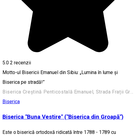
5.0
2
recenzii
Motto-ul Bisericii Emanuel din Sibiu: „Lumina în lume şi
Biserica pe stradă!”
Biserica Creştină Penticostală Emanuel, Strada Frații Grachi 3, Sibiu, România
Biserica
Biserica "Buna Vestire" ("Biserica din Groapă")
Este o biserică ortodoxă ridicată între 1788 - 1789 cu