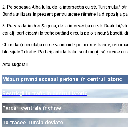
2. Pe șoseaua Alba Iulia, de la intersecția cu str. Turismului/ st
Banda utilizată în prezent pentru urcare rămâne la dispoziția parti
3. Pe strada Andrei Șaguna, de la intersecția cu str. Dealului/str.
ceilalți participanți la trafic putând circula pe o singură bandă, 
Chiar dacă circulația nu se va închide pe aceste trasee, recoman
blocajele în trafic. Participanții la trafic sunt rugați să circule 
Alte sugestii
Măsuri privind accesul pietonal în centrul istoric
Restricții în trafic în centrul istoric
Parcări centrale închise
10 trasee Tursib deviate