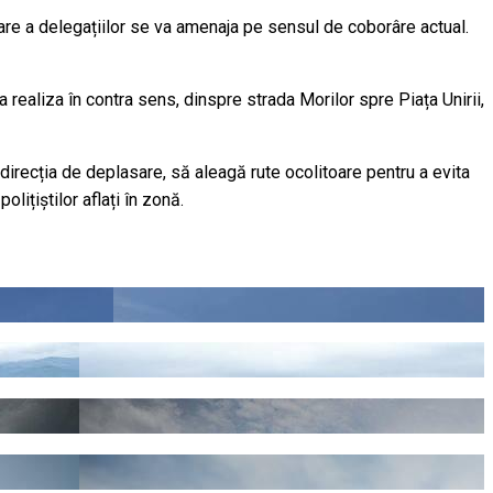
lasare a delegațiilor se va amenaja pe sensul de coborâre actual.
va realiza în contra sens, dinspre strada Morilor spre Piața Unirii,
direcția de deplasare, să aleagă rute ocolitoare pentru a evita
olițiștilor aflați în zonă.