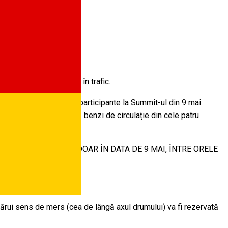
tui anumite restricții în trafic.
a Unirii a delegațiilor participante la Summit-ul din 9 mai.
 prin delimitarea a două benzi de circulație din cele patru
ulație urmând să se instituie DOAR ÎN DATA DE 9 MAI, ÎNTRE ORELE
iecărui sens de mers (cea de lângă axul drumului) va fi rezervată