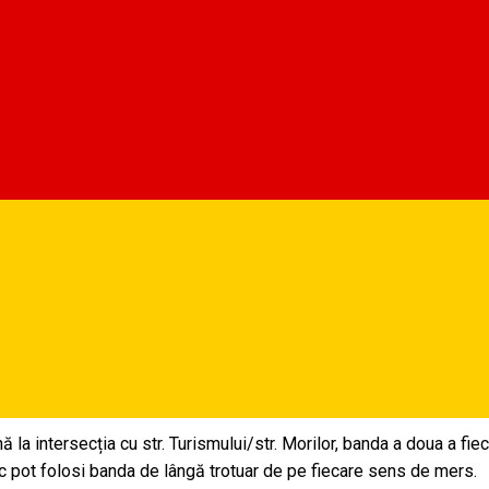
tionarea traficului auto
n Uniunea Europeană găzduit de Sibiu în data de 9 mai se vor insti
uloarului de deplasare între Aeroportul Internațional Sibiu și Piaț
 a nu afecta circulația în timpul zilei. Acest culoar se va amenaja
oate cele patru benzi, inclusiv acest culoar, restricțiile de circ
 9 mai după cum urmează:
nă la intersecția cu str. Turismului/str. Morilor, banda a doua a f
rafic pot folosi banda de lângă trotuar de pe fiecare sens de mers.