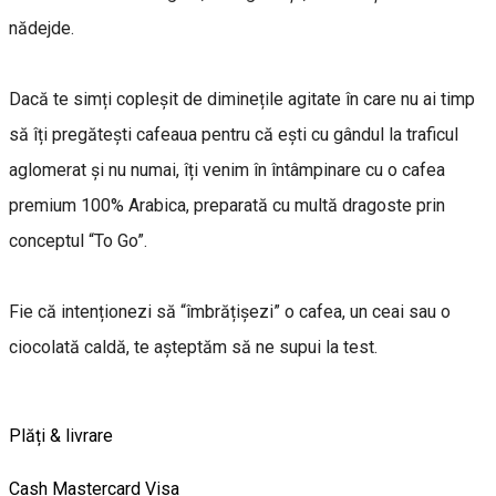
nădejde.
Dacă te simți copleșit de diminețile agitate în care nu ai timp
să îți pregătești cafeaua pentru că ești cu gândul la traficul
aglomerat și nu numai, îți venim în întâmpinare cu o cafea
premium 100% Arabica, preparată cu multă dragoste prin
conceptul “To Go”.
Fie că intenționezi să “îmbrățișezi” o cafea, un ceai sau o
ciocolată caldă, te așteptăm să ne supui la test.
Plăți & livrare
Cash
Mastercard
Visa