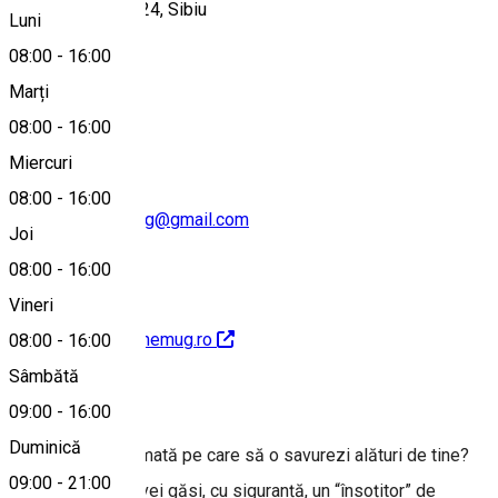
Calea Dumbrăvii 24, Sibiu
Luni
08:00
-
16:00
Marți
Hartă
08:00
-
16:00
Miercuri
08:00
-
16:00
contact.hugthemug@gmail.com
Joi
08:00
-
16:00
Vineri
https://shop.hugthemug.ro
08:00
-
16:00
Sâmbătă
Despre
09:00
-
16:00
Duminică
Cauți o cafea aromată pe care să o savurezi alături de tine?
09:00
-
21:00
La Hug The Mug vei găsi, cu siguranță, un “însoțitor” de