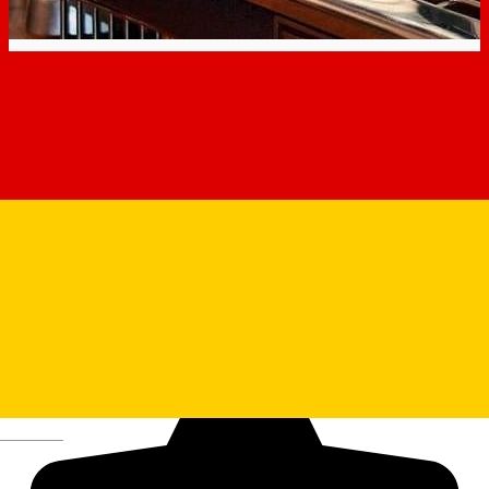
Hug the Mug - Dumbrăvii
Deutsch