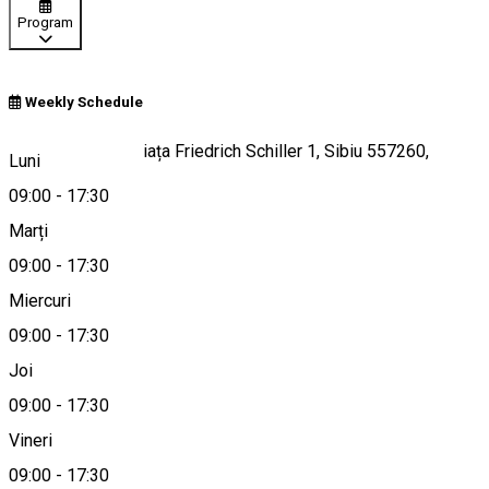
Program
Weekly Schedule
Piata Schiller 1, Piața Friedrich Schiller 1, Sibiu 557260,
Luni
Romania
09:00
-
17:30
Marți
09:00
-
17:30
Hartă
Miercuri
09:00
-
17:30
Joi
+40 756 111 849
09:00
-
17:30
Vineri
09:00
-
17:30