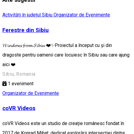
Activități în județul Sibiu
Organizator de Evenimente
Ferestre din Sibiu
𝓦𝓲𝓷𝓭𝓸𝔀𝓼 𝓯𝓻𝓸𝓶 𝓢𝓲𝓫𝓲𝓾 ❤️✨Proiectul a început cu și din
dragoste pentru oamenii care locuiesc în Sibiu sau care ajung
aici ❤️
Sibiu, Romania
1
eveniment
Organizator de Evenimente
coVR Videos
coVR Videos este un studio de creație românesc fondat în
2017 de Konrad Mihat, dedicat explorării intersecției dintre