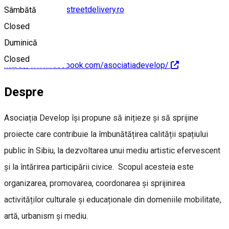
monika.tompos@streetdelivery.ro
Sâmbătă
Closed
Duminică
Closed
https://www.facebook.com/asociatiadevelop/
Despre
Asociația Develop își propune să inițieze și să sprijine
proiecte care contribuie la îmbunătățirea calității spațiului
public în Sibiu, la dezvoltarea unui mediu artistic efervescent
și la întărirea participării civice. Scopul acesteia este
organizarea, promovarea, coordonarea și sprijinirea
activităților culturale și educaționale din domeniile mobilitate,
artă, urbanism și mediu.