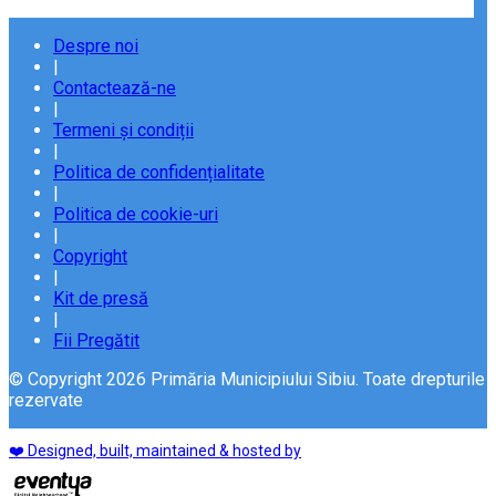
Despre noi
|
Contactează-ne
|
Termeni și condiții
|
Politica de confidențialitate
|
Politica de cookie-uri
|
Copyright
|
Kit de presă
|
Fii Pregătit
© Copyright 2026 Primăria Municipiului Sibiu. Toate drepturile
rezervate
❤️ Designed, built, maintained & hosted by