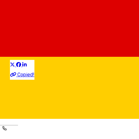
Fundatia Biserici Fortificate
Organizatie Non-Guvernamentala
Distribuie
Copied!
Str. General Magheru nr. 4, Hermannstadt, Romania, 550185
Hartă
Deutsch