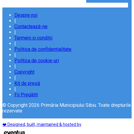
Despre noi
|
Contactează-ne
|
Termeni și condiții
|
Politica de confidențialitate
|
Politica de cookie-uri
|
Copyright
|
Kit de presă
|
Fii Pregătit
© Copyright 2026 Primăria Municipiului Sibiu. Toate drepturile
rezervate
❤️ Designed, built, maintained & hosted by