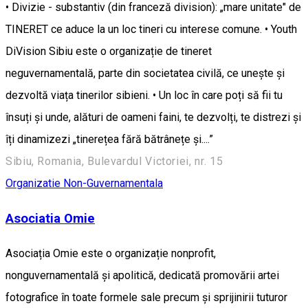
• Divizie - substantiv (din franceză division): „mare unitate" de
TINERET ce aduce la un loc tineri cu interese comune. • Youth
DiVision Sibiu este o organizație de tineret
neguvernamentală, parte din societatea civilă, ce unește și
dezvoltă viața tinerilor sibieni. • Un loc în care poți să fii tu
însuți și unde, alături de oameni faini, te dezvolți, te distrezi și
îți dinamizezi „tinerețea fără bătrânețe și....”
Sibiu, Romania, Bulevardul Victoriei, nr. 15
Organizatie Non-Guvernamentala
Asociatia Omie
Asociația Omie este o organizație nonprofit,
nonguvernamentală și apolitică, dedicată promovării artei
fotografice în toate formele sale precum și sprijinirii tuturor