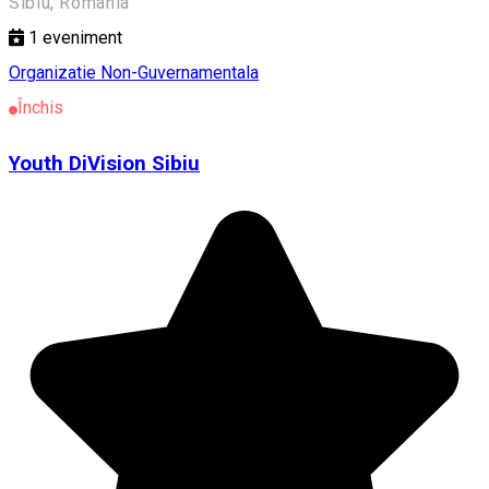
Sibiu, Romania
1
eveniment
Organizatie Non-Guvernamentala
Închis
Youth DiVision Sibiu