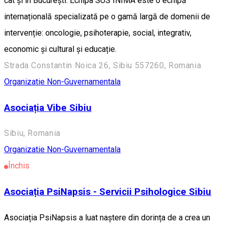
cât și în București. Echipa SUS INIMA este o echipă
internațională specializată pe o gamă largă de domenii de
intervenție: oncologie, psihoterapie, social, integrativ,
economic și cultural și educație.
Strada Constantin Noica 26, Sibiu 557260, Romania
Organizatie Non-Guvernamentala
Asociația Vibe Sibiu
Sibiu, Romania
Organizatie Non-Guvernamentala
Închis
Asociația PsiNapsis - Servicii Psihologice Sibiu
Asociația PsiNapsis a luat naștere din dorința de a crea un