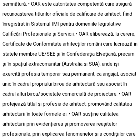
semnătură. • OAR este autoritatea competentă care asigură
recunoașterea titlurilor oficiale de calificare de arhitect, fiind
înregistrat în Sistemul IMI pentru domeniile legislative
Calificări Profesionale și Servicii. • OAR eliberează, la cerere,
Certificate de Conformitate arhitecților români care lucrează în
statele membre UE/SEE și în Confederația Elvețiană, precum
și în spațiul extracomunitar (Australia și SUA), unde își
exercită profesia temporar sau permanent, ca angajat, asociat
unic în cadrul propriului birou de arhitectură sau asociat în
cadrul altui birou/societate comercială de proiectare. • OAR
protejează titlul și profesia de arhitect, promovând calitatea
arhitecturii în toate formele ei. • OAR susține calitatea
arhitecturii prin evidențierea și promovarea reușitelor
profesionale, prin explicarea fenomenelor și a condițiilor care