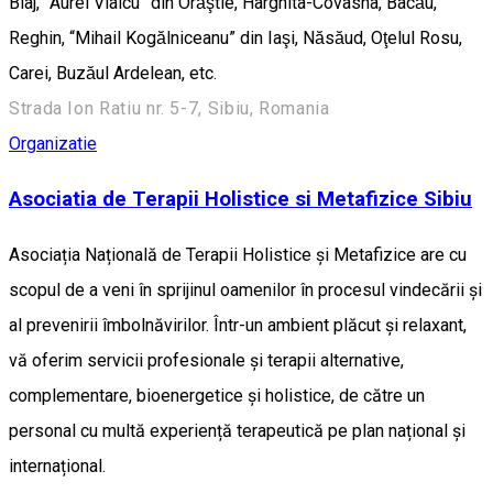
Blaj, ”Aurel Vlaicu” din Orăştie, Harghita-Covasna, Bacău,
Reghin, “Mihail Kogălniceanu” din Iaşi, Năsăud, Oţelul Rosu,
Carei, Buzăul Ardelean, etc.
Strada Ion Ratiu nr. 5-7, Sibiu, Romania
Organizatie
Asociatia de Terapii Holistice si Metafizice Sibiu
Asociația Națională de Terapii Holistice și Metafizice are cu
scopul de a veni în sprijinul oamenilor în procesul vindecării și
al prevenirii îmbolnăvirilor. Într-un ambient plăcut și relaxant,
vă oferim servicii profesionale și terapii alternative,
complementare, bioenergetice și holistice, de către un
personal cu multă experiență terapeutică pe plan național și
internațional.