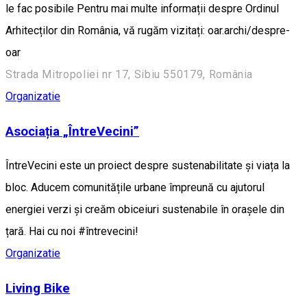
le fac posibile Pentru mai multe informații despre Ordinul
Arhitecților din România, vă rugăm vizitați: oar.archi/despre-
oar
Strada Mitropoliei nr 17, Sibiu 550179, România
Organizatie
Asociația „ÎntreVecini”
ÎntreVecini este un proiect despre sustenabilitate și viața la
bloc. Aducem comunitățile urbane împreună cu ajutorul
energiei verzi și creăm obiceiuri sustenabile în orașele din
țară. Hai cu noi #întrevecini!
Organizatie
Living Bike