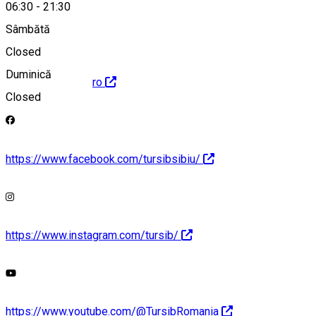
office@tursib.ro
06:30
-
21:30
Sâmbătă
Closed
Duminică
http://www.tursib.ro
Closed
https://www.facebook.com/tursibsibiu/
https://www.instagram.com/tursib/
https://www.youtube.com/@TursibRomania