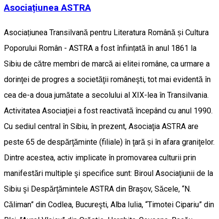
Asociațiunea ASTRA
Asociațiunea Transilvană pentru Literatura Română și Cultura
Poporului Român - ASTRA a fost înființată în anul 1861 la
Sibiu de către membri de marcă ai elitei române, ca urmare a
dorinţei de progres a societăţii româneşti, tot mai evidentă în
cea de-a doua jumătate a secolului al XIX-lea în Transilvania.
Activitatea Asociaţiei a fost reactivată începând cu anul 1990.
Cu sediul central în Sibiu, în prezent, Asociaţia ASTRA are
peste 65 de despărţăminte (filiale) în ţară și în afara graniţelor.
Dintre acestea, activ implicate în promovarea culturii prin
manifestări multiple şi specifice sunt: Biroul Asociaţiunii de la
Sibiu şi Despărţămintele ASTRA din Braşov, Săcele, “N.
Căliman” din Codlea, Bucureşti, Alba Iulia, “Timotei Cipariu” din