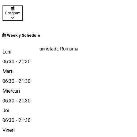
Program
Weekly Schedule
Munchen 1, Hermannstadt, Romania
Luni
06:30
-
21:30
Marți
Hartă
06:30
-
21:30
Miercuri
06:30
-
21:30
0269-426100
Joi
06:30
-
21:30
Vineri