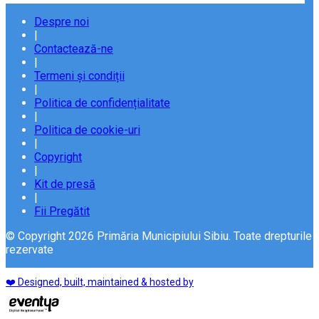
Despre noi
|
Contactează-ne
|
Termeni și condiții
|
Politica de confidențialitate
|
Politica de cookie-uri
|
Copyright
|
Kit de presă
|
Fii Pregătit
© Copyright 2026 Primăria Municipiului Sibiu. Toate drepturile
rezervate
❤️ Designed, built, maintained & hosted by