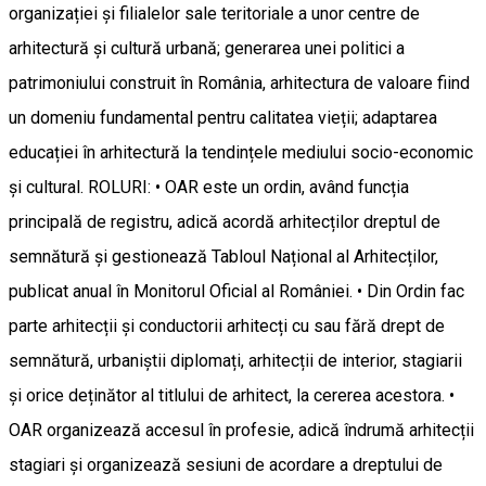
organizației și filialelor sale teritoriale a unor centre de
arhitectură și cultură urbană; generarea unei politici a
patrimoniului construit în România, arhitectura de valoare fiind
un domeniu fundamental pentru calitatea vieții; adaptarea
educației în arhitectură la tendințele mediului socio-economic
și cultural. ROLURI: • OAR este un ordin, având funcția
principală de registru, adică acordă arhitecților dreptul de
semnătură și gestionează Tabloul Național al Arhitecților,
publicat anual în Monitorul Oficial al României. • Din Ordin fac
parte arhitecții și conductorii arhitecți cu sau fără drept de
semnătură, urbaniștii diplomați, arhitecții de interior, stagiarii
și orice deținător al titlului de arhitect, la cererea acestora. •
OAR organizează accesul în profesie, adică îndrumă arhitecții
stagiari și organizează sesiuni de acordare a dreptului de