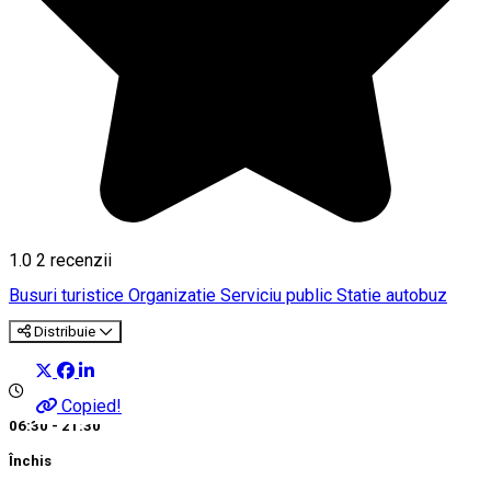
1.0
2
recenzii
Busuri turistice
Organizatie
Serviciu public
Statie autobuz
Distribuie
Copied!
06:30 - 21:30
Închis