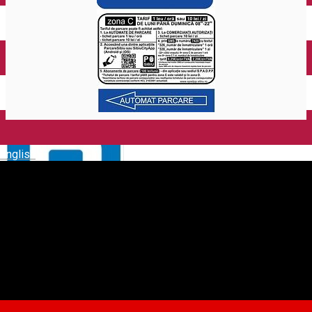
English
ZONA C - str. Ștefan cel Mare
(tronson str. Revoluției - str.