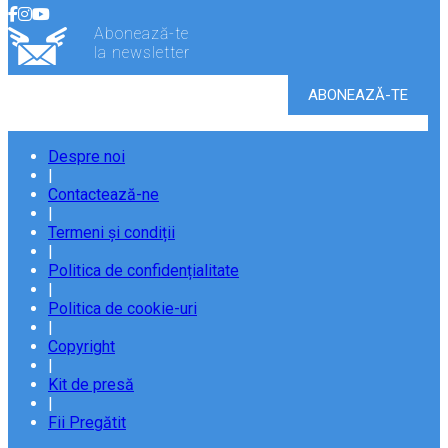
Abonează-te
la newsletter
Despre noi
|
Contactează-ne
|
Termeni și condiții
|
Politica de confidențialitate
|
Politica de cookie-uri
|
Copyright
|
Kit de presă
|
Fii Pregătit