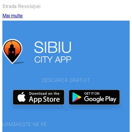
Strada Revoluției
Mai multe
DESCARCĂ GRATUIT
URMĂREȘTE-NE PE