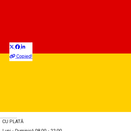
Costache Negruzzi) - 86
locuri
Parcare auto
Distribuie
Copied!
Sibiu, Romania
Hartă
Despre
Deutsch
CU PLATĂ
Luni - Duminică 08.00 - 22:00