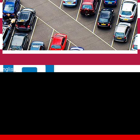
English
ZONA C - str. Lacul lui Binder
(fundătură) - 10 locuri de