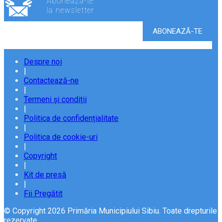
Abonează-te
la newsletter
Despre noi
|
Contactează-ne
|
Termeni și condiții
|
Politica de confidențialitate
|
Politica de cookie-uri
|
Copyright
|
Kit de presă
|
Fii Pregătit
© Copyright 2026 Primăria Municipiului Sibiu. Toate drepturile
rezervate