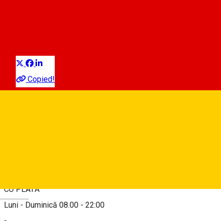
parcare
Parcare auto
Distribuie
Copied!
Sibiu, Str. Lacul lui Binder (fundătură)
Hartă
Despre
CU PLATĂ
Deutsch
Luni - Duminică 08.00 - 22:00
-