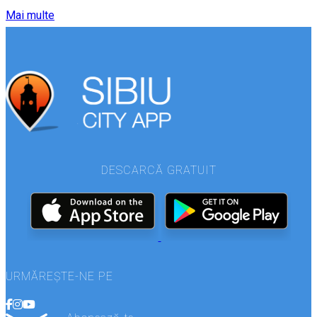
Mai multe
DESCARCĂ GRATUIT
URMĂREȘTE-NE PE