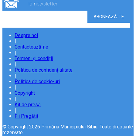
la newsletter
Despre noi
|
Contactează-ne
|
Termeni și condiții
|
Politica de confidențialitate
|
Politica de cookie-uri
|
Copyright
|
Kit de presă
|
Fii Pregătit
© Copyright 2026 Primăria Municipiului Sibiu. Toate drepturile
rezervate