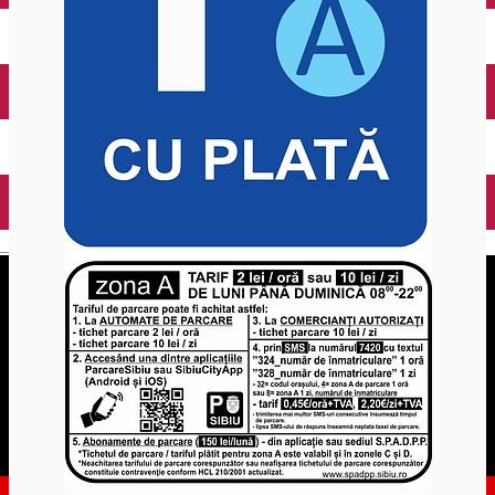
English