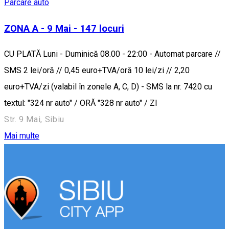
Parcare auto
ZONA A - 9 Mai - 147 locuri
CU PLATĂ Luni - Duminică 08.00 - 22:00 - Automat parcare //
SMS 2 lei/oră // 0,45 euro+TVA/oră 10 lei/zi // 2,20
euro+TVA/zi (valabil în zonele A, C, D) - SMS la nr. 7420 cu
textul: "324 nr auto" / ORĂ "328 nr auto" / ZI
Str. 9 Mai, Sibiu
Mai multe