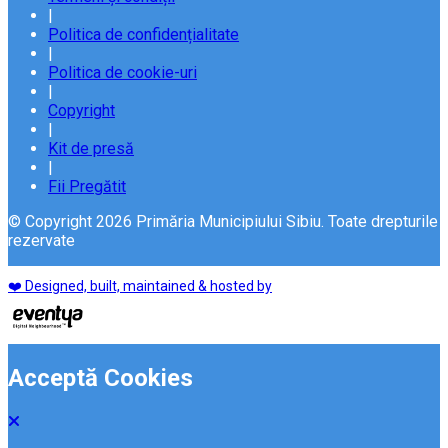
|
Politica de confidențialitate
|
Politica de cookie-uri
|
Copyright
|
Kit de presă
|
Fii Pregătit
© Copyright 2026 Primăria Municipiului Sibiu. Toate drepturile
rezervate
❤️ Designed, built, maintained & hosted by
Acceptă Cookies