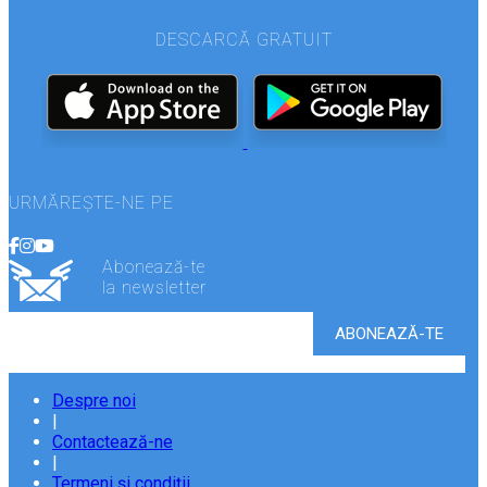
DESCARCĂ GRATUIT
URMĂREȘTE-NE PE
Abonează-te
la newsletter
Despre noi
|
Contactează-ne
|
Termeni și condiții