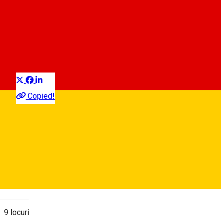
Parcare - Targul Fanului
Parcare auto
Distribuie
Copied!
Strada Târgul Fânului,
Hartă
Despre
Deutsch
9 locuri