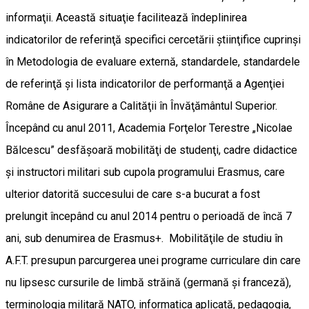
informaţii. Această situaţie facilitează îndeplinirea
indicatorilor de referinţă specifici cercetării ştiinţifice cuprinşi
în Metodologia de evaluare externă, standardele, standardele
de referinţă şi lista indicatorilor de performanţă a Agenţiei
Române de Asigurare a Calităţii în Învăţământul Superior.
Începând cu anul 2011, Academia Forţelor Terestre „Nicolae
Bălcescu” desfăşoară mobilităţi de studenţi, cadre didactice
şi instructori militari sub cupola programului Erasmus, care
ulterior datorită succesului de care s-a bucurat a fost
prelungit începând cu anul 2014 pentru o perioadă de încă 7
ani, sub denumirea de Erasmus+. Mobilităţile de studiu în
A.F.T. presupun parcurgerea unei programe curriculare din care
nu lipsesc cursurile de limbă străină (germană şi franceză),
terminologia militară NATO, informatica aplicată, pedagogia,