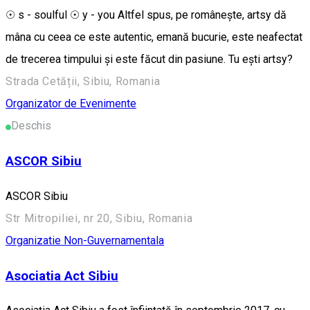
☉ s - soulful ☉ y - you Altfel spus, pe românește, artsy dă
mâna cu ceea ce este autentic, emană bucurie, este neafectat
de trecerea timpului și este făcut din pasiune. Tu ești artsy?
Strada Cetății, Sibiu, Romania
Organizator de Evenimente
Deschis
ASCOR Sibiu
ASCOR Sibiu
Str Mitropiliei, nr 20, Sibiu, Romania
Organizatie Non-Guvernamentala
Asociatia Act Sibiu