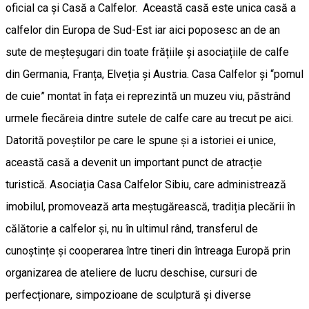
oficial ca și Casă a Calfelor. Această casă este unica casă a
calfelor din Europa de Sud-Est iar aici poposesc an de an
sute de meșteșugari din toate frățiile și asociațiile de calfe
din Germania, Franța, Elveția și Austria. Casa Calfelor și “pomul
de cuie” montat în fața ei reprezintă un muzeu viu, păstrând
urmele fiecăreia dintre sutele de calfe care au trecut pe aici.
Datorită poveștilor pe care le spune și a istoriei ei unice,
această casă a devenit un important punct de atracție
turistică. Asociația Casa Calfelor Sibiu, care administrează
imobilul, promovează arta meștugărească, tradiția plecării în
călătorie a calfelor și, nu în ultimul rând, transferul de
cunoștințe și cooperarea între tineri din întreaga Europă prin
organizarea de ateliere de lucru deschise, cursuri de
perfecționare, simpozioane de sculptură și diverse