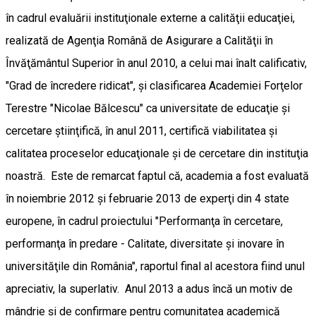
în cadrul evaluării instituţionale externe a calităţii educaţiei,
realizată de Agenţia Română de Asigurare a Calităţii în
Învăţământul Superior în anul 2010, a celui mai înalt calificativ,
"Grad de încredere ridicat", şi clasificarea Academiei Forţelor
Terestre "Nicolae Bălcescu" ca universitate de educaţie şi
cercetare ştiinţifică, în anul 2011, certifică viabilitatea şi
calitatea proceselor educaţionale şi de cercetare din instituţia
noastră. Este de remarcat faptul că, academia a fost evaluată
în noiembrie 2012 şi februarie 2013 de experţi din 4 state
europene, în cadrul proiectului "Performanţa în cercetare,
performanţa în predare - Calitate, diversitate şi inovare în
universităţile din România", raportul final al acestora fiind unul
apreciativ, la superlativ. Anul 2013 a adus încă un motiv de
mândrie şi de confirmare pentru comunitatea academică