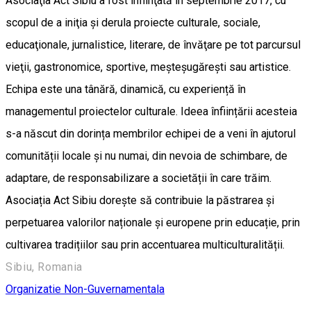
Asociaţia Act Sibiu a fost înfiinţată în septembrie 2017, cu
scopul de a iniţia şi derula proiecte culturale, sociale,
educaţionale, jurnalistice, literare, de învăţare pe tot parcursul
vieţii, gastronomice, sportive, meșteșugărești sau artistice.
Echipa este una tânără, dinamică, cu experiență în
managementul proiectelor culturale. Ideea înființării acesteia
s-a născut din dorința membrilor echipei de a veni în ajutorul
comunității locale și nu numai, din nevoia de schimbare, de
adaptare, de responsabilizare a societății în care trăim.
Asociația Act Sibiu dorește să contribuie la păstrarea și
perpetuarea valorilor naționale și europene prin educație, prin
cultivarea tradițiilor sau prin accentuarea multiculturalității.
Sibiu, Romania
Organizatie Non-Guvernamentala