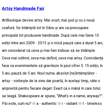
Artsy Handmade Fair
ArtBoutique devine artsy. Mai scurt, mai șod și cu o nouă
coafură. Se întâmplă tot în Sibiu și are ca preocupare
principală tot produsele handmade. După cele mai faine 15
ediții între anii 2009 - 2013 și o mică pauză care a durat 5 ani,
am considerat că ceva și mai fain trebuie să se întâmple.
Ceva mai odihnit, ceva mai definit, ceva mai artsy. Coincidența
face ca evenimentele să graviteze în jurul cifrei 5: 15 ediții, în
5 ani, pauză de 5 ani. Noul nume, absolut (ne)întâmplător -
artsy - vorbește de la sine dar poartă, în același timp, câte o
amprentă pentru fiecare deget. Exact ca o mână în care totul
se leagă. Shakespeare ar spune, “What’s in a name, anyway?”.
Păi este, cum nu? ☉ a - authentic ☉ r - radiant ☉ t - timeless