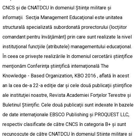
CNCS şi de CNATDCU în domeniul Ştiinţe militare şi
informaţii. Secţia Management Educaţional este unitatea
structurală specializată subordonată prorectorului (locţiitor
comandant pentru învăţământ) prin care sunt realizate la nivel
instituţional funcţiile (atributele) managementului educaţional.
În ceea ce priveşte realizările în domeniul cercetării ştiinţifice
menţionăm Conferinţa ştiinţifică internaţională The
Knowledge - Based Organization, KBO 2016 , aflată în acest
an la cea de-a 22-a ediţie dar şi cele două publicaţii ştiinţifice
ale instituţiei noastre, Revista Academiei Forţelor Terestre şi
Buletinul Ştiinţific. Cele două publicaţii sunt indexate în bazele
de date internaţionale EBSCO Publishing şi PROQUEST LLC,
respectiv clasificate de către CNCS în categoria B+ şi sunt
recunoscute de către CNATDCU în domeniul Ştiinţe militare şi