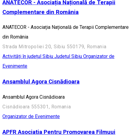
ANATECOR - Asociația Națională de Terapii
Complementare din România
ANATECOR - Asociația Națională de Terapii Complementare
din România
Strada Mitropoliei 20, Sibiu 550179, Romania
Activități în județul Sibiu
Județul Sibiu
Organizator de
Evenimente
Ansamblul Agora Cisnădioara
Ansamblul Agora Cisnădioara
Cisnădioara 555301, Romania
Organizator de Evenimente
APFR Asociatia Pentru Promovarea Filmuui