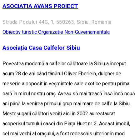
ASOCIATIA AVANS PROIECT
Strada Podului 44G, 1, 550263, Sibiu, Romania
Obiectiv turistic
Organizatie Non-Guvernamentala
Asociația Casa Calfelor Sibiu
Povestea modernă a calfelor călătoare la Sibiu a început
acum 28 de ani când tânărul Oliver Eberlein, dulgher de
meserie a poposit în veșmintele sale exotice pentru prima
oară în micul nostru oraș. Aveau să mai treacă însă încă nouă
ani până la venirea primului grup mai mare de calfe la Sibiu.
Meșteșugarii călători veniți aici în 2002 au restaurat
acoperișul turnului casei din Piața Huet nr. 3. Aceast imobil,
cel mai vechi al orașului, a fost redeschis ulterior în mod